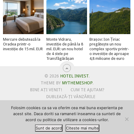
Mercure debutează la
Monte Vidraru,
Brașov: Ion Țiriac
Oradea printr-o
investiție de până la 8
pregătește un nou
investiție de 15 mil. EUR
mil. EUR: un nou hotel
complex sportiv printr-
de 4 stele pe
o investiție de aproape
Transfăgărășan
4,8 milioane de euro
© 2026
HOTEL INVEST
.
THEME BY
MYTHEMESHOP
.
BINE AȚI VENIT!
CUM TE AJUTAM?
DUBLEAZĂ-ȚI VÂNZĂRILE
OFERTE PENTRU ȘANTIERUL TĂU
Folosim cookies ca sa va oferim cea mai buna experienta pe
POLITICA DE UTILIZARE COOKIE-URI
acest site. Daca doriti sa ramaneti inseamna ca sunteti de
PRIMEȘTI GRATUIT MEGA-CADOURI LA ABONARE
acord cu politica de utilizare a cookies-urilor.
PROMOVEAZĂ-TE PE HOTELINVEST
PSPDCP
Sunt de acord
Citeste mai multe
TERMENI SI CONDITII