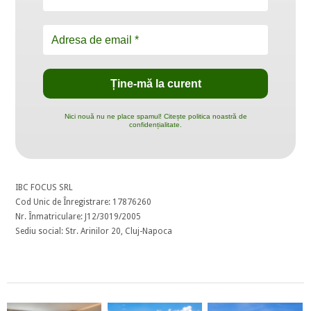
Nici nouă nu ne place spamul! Citește politica noastră de
confidențialitate.
IBC FOCUS SRL
Cod Unic de Înregistrare: 17876260
Nr. Înmatriculare: J12/3019/2005
Sediu social: Str. Arinilor 20, Cluj-Napoca