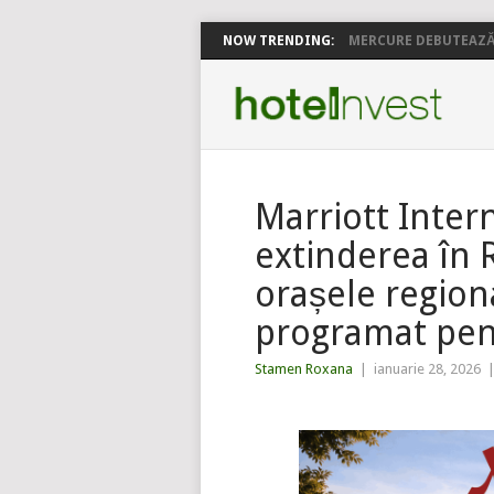
NOW TRENDING:
MERCURE DEBUTEAZĂ 
Marriott Inter
extinderea în 
orașele region
programat pen
Stamen Roxana
|
ianuarie 28, 2026