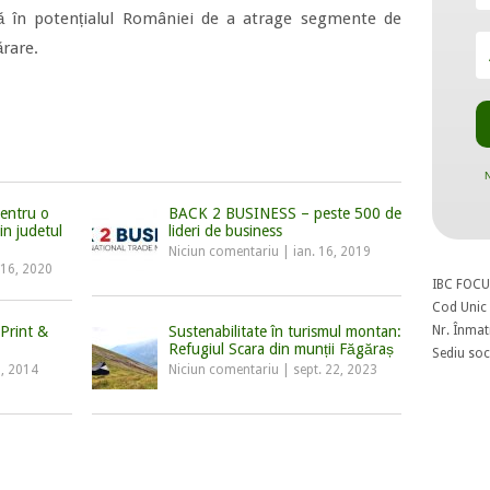
tă în potențialul României de a atrage segmente de
rare.
N
pentru o
BACK 2 BUSINESS – peste 500 de
in judetul
lideri de business
Niciun comentariu
|
ian. 16, 2019
 16, 2020
IBC FOCU
Cod Unic 
Nr. Înmat
 Print &
Sustenabilitate în turismul montan:
Refugiul Scara din munții Făgăraș
Sediu soci
9, 2014
Niciun comentariu
|
sept. 22, 2023