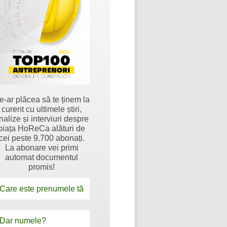
e-ar plăcea să te ținem la
curent cu ultimele știri,
nalize și interviuri despre
piața HoReCa alături de
cei peste 9.700 abonați.
La abonare vei primi
automat documentul
promis!