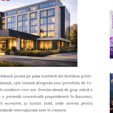
olidează poziția pe piața hotelieră din România printr-
țioasă, care vizează atingerea unui portofoliu de 15–
în următorii cinci ani. Direcția aleasă de grup indică o
a o prezență concentrată preponderent în București,
il economic și turistic solid, unde cererea pentru
andarde internaționale este în creștere.