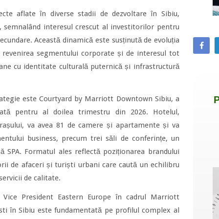
cte aflate în diverse stadii de dezvoltare în Sibiu,
 semnalând interesul crescut al investitorilor pentru
ecundare. Această dinamică este susținută de evoluția
e revenirea segmentului corporate și de interesul tot
ne cu identitate culturală puternică și infrastructură
rategie este Courtyard by Marriott Downtown Sibiu, a
cată pentru al doilea trimestru din 2026. Hotelul,
rașului, va avea 81 de camere și apartamente și va
mentului business, precum trei săli de conferințe, un
 SPA. Formatul ales reflectă poziționarea brandului
rii de afaceri și turiști urbani care caută un echilibru
ervicii de calitate.
ea Vice President Eastern Europe în cadrul Marriott
esti în Sibiu este fundamentată pe profilul complex al