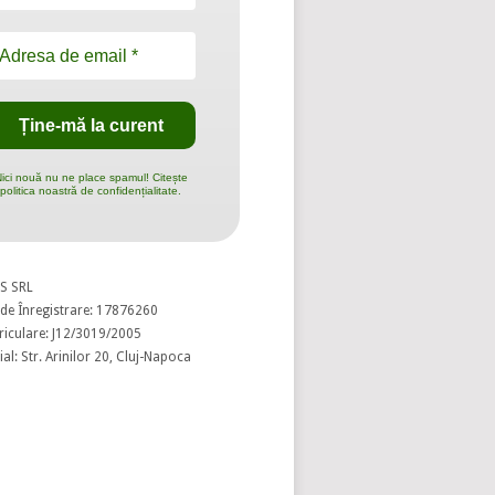
ici nouă nu ne place spamul! Citește
politica noastră de confidențialitate.
S SRL
de Înregistrare: 17876260
riculare: J12/3019/2005
al: Str. Arinilor 20, Cluj-Napoca