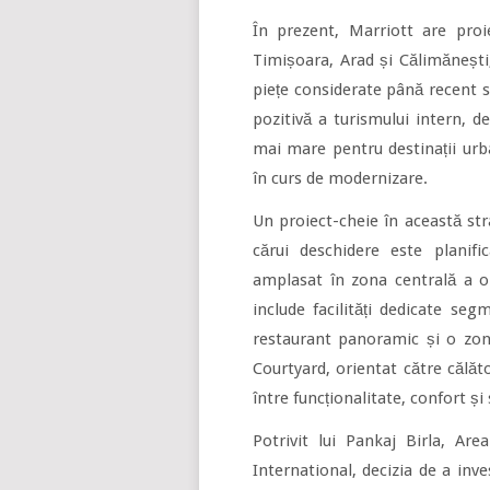
În prezent, Marriott are proie
Timișoara, Arad și Călimănești,
piețe considerate până recent s
pozitivă a turismului intern, d
mai mare pentru destinații urba
în curs de modernizare.
Un proiect-cheie în această st
cărui deschidere este planifi
amplasat în zona centrală a o
include facilități dedicate seg
restaurant panoramic și o zonă
Courtyard, orientat către călăto
între funcționalitate, confort și s
Potrivit lui Pankaj Birla, Ar
International, decizia de a inv