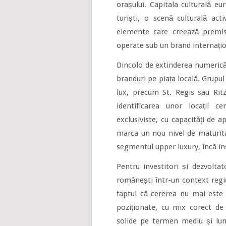
orașului. Capitala culturală e
turiști, o scenă culturală ac
elemente care creează premis
operate sub un brand internațio
Dincolo de extinderea numerică,
branduri pe piața locală. Grupu
lux, precum St. Regis sau Ritz
identificarea unor locații c
exclusiviste, cu capacități de
marca un nou nivel de maturita
segmentul upper luxury, încă ins
Pentru investitori și dezvoltat
românești într-un context regi
faptul că cererea nu mai este 
poziționate, cu mix corect de 
solide pe termen mediu și lung