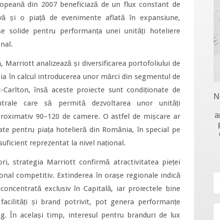
uropeană din 2007 beneficiază de un flux constant de
tivă și o piață de evenimente aflată în expansiune,
e solide pentru performanța unei unități hoteliere
nal.
 Marriott analizează și diversificarea portofoliului de
l ia în calcul introducerea unor mărci din segmentul de
-Carlton, însă aceste proiecte sunt condiționate de
N
entrale care să permită dezvoltarea unor unități
a
 aproximativ 90–120 de camere. O astfel de mișcare ar
te pentru piața hotelieră din România, în special pe
uficient reprezentat la nivel național.
ori, strategia Marriott confirmă atractivitatea pieței
onal competitiv. Extinderea în orașe regionale indică
concentrată exclusiv în Capitală, iar proiectele bine
facilități și brand potrivit, pot genera performanțe
. În același timp, interesul pentru branduri de lux