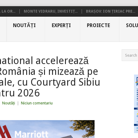
LA OR...
MONTE VIDRARU, INVESTIȚ...
BRAȘOV: ION ȚIRIAC PRE...
NOUTĂȚI
EXPERȚI
PROIECTE
SOLU
national accelerează
România și mizează pe
ale, cu Courtyard Sibiu
tru 2026
|
Noutăți
|
Niciun comentariu