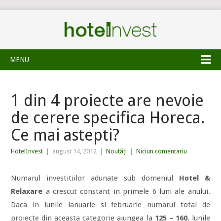
MENU
1 din 4 proiecte are nevoie
de cerere specifica Horeca.
Ce mai astepti?
HotelInvest
|
august 14, 2012
|
Noutăți
|
Niciun comentariu
Numarul investitiilor adunate sub domeniul
Hotel &
Relaxare
a crescut constant in primele 6 luni ale anului.
Daca in lunile ianuarie si februarie numarul total de
proiecte din aceasta categorie ajungea la
125 – 160
, lunile