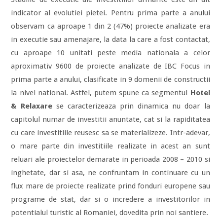
indicator al evolutiei pietei. Pentru prima parte a anului
observam ca aproape 1 din 2 (47%) proiecte analizate era
in executie sau amenajare, la data la care a fost contactat,
cu aproape 10 unitati peste media nationala a celor
aproximativ 9600 de proiecte analizate de IBC Focus in
prima parte a anului, clasificate in 9 domenii de constructii
la nivel national. Astfel, putem spune ca segmentul
Hotel
& Relaxare
se caracterizeaza prin dinamica nu doar la
capitolul numar de investitii anuntate, cat si la rapiditatea
cu care investitiile reusesc sa se materializeze. Intr-adevar,
o mare parte din investitiile realizate in acest an sunt
reluari ale proiectelor demarate in perioada 2008 – 2010 si
inghetate, dar si asa, ne confruntam in continuare cu un
flux mare de proiecte realizate prind fonduri europene sau
programe de stat, dar si o incredere a investitorilor in
potentialul turistic al Romaniei, dovedita prin noi santiere.