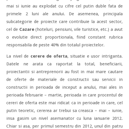
mai si iunie au explodat cu cifre cel putin duble fata de
primele 2 luni ale anului. De asemenea, principala
subcategorie de proiecte care contribuie la acest sector,
cel de
Cazare
(hoteluri, pensiuni, vile turistice, etc.) a avut
o evolutie direct proportionala, fiind constant rubrica
responsabila de peste 40% din totalul proiectelor.
La nivel de
cerere de oferta
, situatie e usor intriganta.
Datele ne arata ca raportat la total, beneficiarii,
proiectantii si antreprenorii au fost in mai mare cautare
de oferte de materiale de constructii sau servicii in
constructii in perioada de inceput a anului, mai ales in
perioada februarie – martie, perioada in care procentul de
cereri de oferta este mai ridicat ca in perioade in care, cel
putin teoretic, cererea ar trebui sa creasca – mai – iunie,
insa gasim un nivel asemanator cu luna ianuarie 2012.
Chiar si asa, per primul semestru din 2012, unul din patru