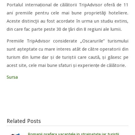
Portalul internațional de călătorii TripAdvisor oferă de 11
ani premiile pentru cele mai bune proprietăţi hoteliere.
Aceste distincţii au fost acordate în urma un studiu extins,
din care fac parte peste 30 de ţări din 8 regiuni ale lumii.
Premiile TripAdvisor considerate „Oscarurile” turismului
sunt așteptate cu mare interes atât de către operatorii din
turism din lume dar și de turiștii care caută, și găsesc pe
acest site, cele mai bune sfaturi și experiențe de călătorie.
Sursa
Related Posts
Romanii prefera vacantele in strainatate iar turistii