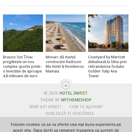
Brașov: Ion Țiriac
Monarc dă startul
Courtyard by Marriott
pregătește un nou
construcției Radisson
debutează la Sibiu prin
complex sportiv printr-
Blu Hotel & Residences
rebranduirea fostului
o investiție de aproape
Mamaia
Golden Tulip Ana
4,8 milioane de euro
Tower
© 2026
HOTEL INVEST
.
THEME BY
MYTHEMESHOP
.
BINE AȚI VENIT!
CUM TE AJUTAM?
DUBLEAZĂ-ȚI VÂNZĂRILE
OFERTE PENTRU ȘANTIERUL TĂU
Folosim cookies ca sa va oferim cea mai buna experienta pe
POLITICA DE UTILIZARE COOKIE-URI
acest site. Daca doriti sa ramaneti inseamna ca sunteti de