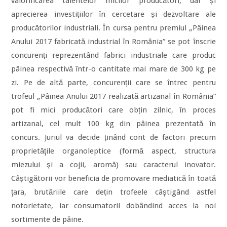
valorificarea talentelor micilor producători, dar și
aprecierea investițiilor în cercetare și dezvoltare ale
producătorilor industriali. În cursa pentru premiul „Pâinea
Anului 2017 fabricată industrial în România” se pot înscrie
concurenți reprezentând fabrici industriale care produc
pâinea respectivă într-o cantitate mai mare de 300 kg pe
zi. Pe de altă parte, concurenții care se întrec pentru
trofeul „Pâinea Anului 2017 realizată artizanal în România”
pot fi mici producători care obțin zilnic, în proces
artizanal, cel mult 100 kg din pâinea prezentată în
concurs. Juriul va decide ținând cont de factori precum
proprietăţile organoleptice (formă aspect, structura
miezului şi a cojii, aromă) sau caracterul inovator.
Câștigătorii vor beneficia de promovare mediatică în toată
ţara, brutăriile care dețin trofeele câştigând astfel
notorietate, iar consumatorii dobândind acces la noi
sortimente de pâine.