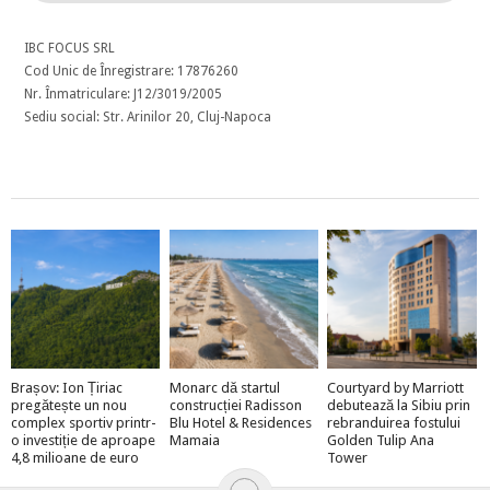
IBC FOCUS SRL
Cod Unic de Înregistrare: 17876260
Nr. Înmatriculare: J12/3019/2005
Sediu social: Str. Arinilor 20, Cluj-Napoca
Brașov: Ion Țiriac
Monarc dă startul
Courtyard by Marriott
pregătește un nou
construcției Radisson
debutează la Sibiu prin
complex sportiv printr-
Blu Hotel & Residences
rebranduirea fostului
o investiție de aproape
Mamaia
Golden Tulip Ana
4,8 milioane de euro
Tower