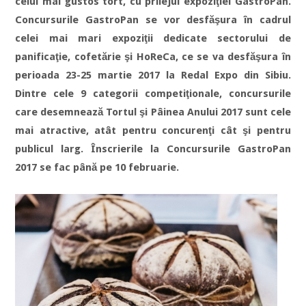
celui mai gustos tort, cu prilejul expoziţiei GastroPan.
Concursurile GastroPan se vor desfăşura în cadrul
celei mai mari expoziţii dedicate sectorului de
panificaţie, cofetărie şi HoReCa, ce se va desfăşura în
perioada 23-25 martie 2017 la Redal Expo din Sibiu.
Dintre cele 9 categorii competiţionale, concursurile
care desemnează Tortul şi Pâinea Anului 2017 sunt cele
mai atractive, atât pentru concurenţi cât şi pentru
publicul larg. Înscrierile la Concursurile GastroPan
2017 se fac până pe 10 februarie.