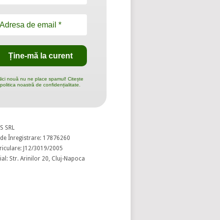
ici nouă nu ne place spamul! Citește
politica noastră de confidențialitate.
S SRL
de Înregistrare: 17876260
riculare: J12/3019/2005
al: Str. Arinilor 20, Cluj-Napoca