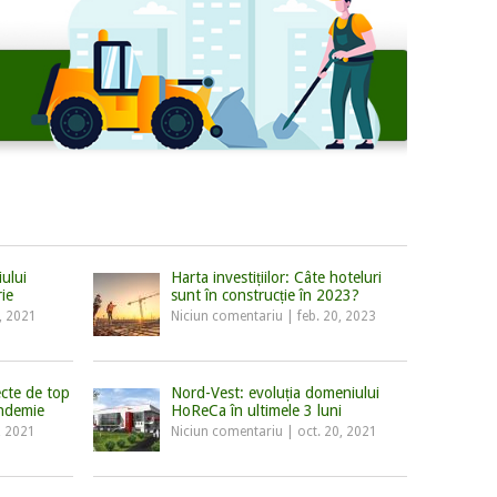
ului
Harta investițiilor: Câte hoteluri
ie
sunt în construcție în 2023?
, 2021
Niciun comentariu
|
feb. 20, 2023
cte de top
Nord-Vest: evoluția domeniului
andemie
HoReCa în ultimele 3 luni
, 2021
Niciun comentariu
|
oct. 20, 2021