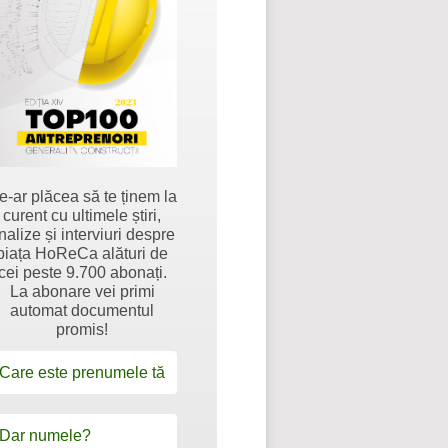
e-ar plăcea să te ținem la
curent cu ultimele știri,
nalize și interviuri despre
piața HoReCa alături de
cei peste 9.700 abonați.
La abonare vei primi
automat documentul
promis!