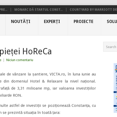
RE...
MONARC DĂ STARTUL CONST...
COURTYARD BY MARRIOTT DE.
NOUTĂȚI
EXPERȚI
PROIECTE
SOLU
 pieței HoReCa
e
|
Niciun comentariu
uale de vânzare la șantiere, VICTA.ro, în luna iunie au
e din domeniul Hotel & Relaxare la nivel național.
față de 3,31 milioane mp, iar valoarea investițiilor
iliarde RON.
ulte astfel de investiții se poziționează Constanța, cu
 se prezintă situația în toată țara: