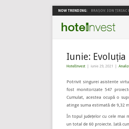
NOW TRENDING:
BRAȘOV: ION ȚIRIAC P
Iunie: Evoluția
HotelInvest
|
iunie 29, 2021
|
Analiz
Potrivit singurei asistente virt
fost monitorizate 547 proiect
Cumulat, acestea ocupă o supra
atinge suma estimată de 9,32 m
În topul județelor cu cele mai m
un total de 60 proiecte. Iată cum