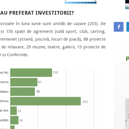
 AU PREFERAT INVESTITORII?
rizate în luna iunie sunt unități de cazare (253). De
și 150 spații de agrement (sală sport, club, carting,
gremenet (ștrand, piscină, locuri de joacă), 88 proiecte
 de relaxare, 29 muzee, teatre, galerii, 15 proiecte de
i și Conferințe.