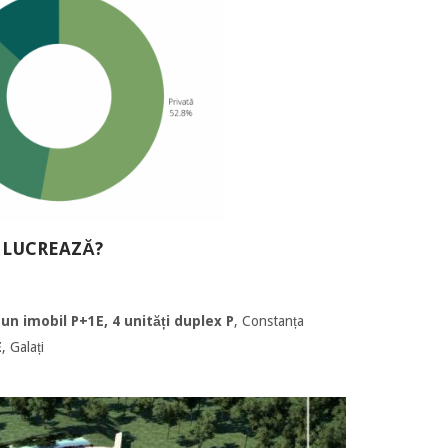
 LUCREAZĂ?
 un imobil P+1E, 4 unități duplex P
, Constanța
E
, Galați