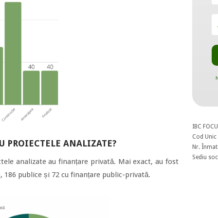
N
IBC FOCU
Cod Unic 
AU PROIECTELE ANALIZATE?
Nr. Înmat
Sediu soci
ele analizate au finanțare privată. Mai exact, au fost
e, 186 publice și 72 cu finanțare public-privată.