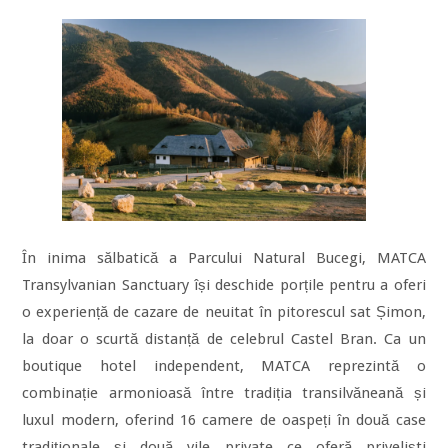
În inima sălbatică a Parcului Natural Bucegi, MATCA
Transylvanian Sanctuary își deschide porțile pentru a oferi
o experiență de cazare de neuitat în pitorescul sat Șimon,
la doar o scurtă distanță de celebrul Castel Bran. Ca un
boutique hotel independent, MATCA reprezintă o
combinație armonioasă între tradiția transilvăneană și
luxul modern, oferind 16 camere de oaspeți în două case
tradiționale și două vile private ce oferă priveliști