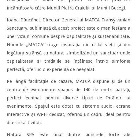
încântătoare către Munții Piatra Craiului și Munții Bucegi.
Ioana Dăncăneț, Director General al MATCA Transylvanian
Sanctuary, subliniază că acest proiect este o manifestare a
unei viziuni comune despre ospitalitate și sustenabilitate.
Numele „MATCA” trage inspirația din ciclul vieții și din
legătura strânsă cu natura, simbolizând un sanctuar unde
ospitalitatea și tradițiile se întâlnesc într-o simfonie
perfectă, oferind o experiență de neegalat.
Pe lângă facilitățile de cazare, MATCA dispune și de un
centru de evenimente spațios de 140 de metri pătrați,
perfect echipat pentru diverse tipuri de întâlniri și
evenimente. Spațiul este dotat cu sisteme audio, ecrane
interactive și Wi-Fi dedicat, oferind un cadru ideal pentru
diferite activități.
Natura SPA este unul dintre punctele forte ale