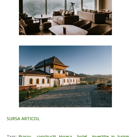
SURSA ARTICOL
Tags:
Brasov
,
constructii Horeca
,
hotel
,
investitie in turism
,