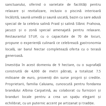
sanctuarului, oferind o varietate de facilități pentru
relaxare și revitalizare, inclusiv o piscină interioară
încălzită, saună umedă și saună uscată, bazin cu sare adusă
special de la celebra salină Praid și salină Slănic Prahova,
jacuzzi și o zonă special amenajată pentru relaxare.
Restaurantul STUP, cu o capacitate de 70 de locuri,
propune o experiență culinară ce celebrează gastronomia
locală, iar barul Nectar completează oferta cu o terasă
generoasă.
Investiția în acest domeniu de 9 hectare, cu o suprafață
construită de 4,000 de metri pătrați, a totalizat 7.5
milioane de euro, proveniți din surse proprii și credite.
Proprietarii, familia Caluianu, cunoscută pentru fondarea
brandului Albina Carpatină, au colaborat cu furnizori și
branduri locale pentru a crea un spațiu elegant și
echilibrat, cu un puternic accent pe artizanat și tradiție.