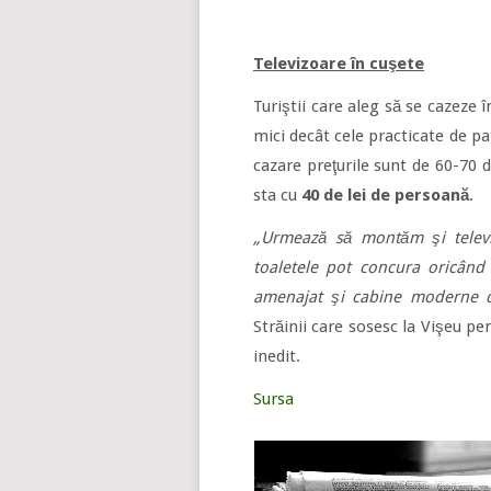
Televizoare în cuşete
Turiştii care aleg să se cazeze î
mici decât cele practicate de pat
cazare preţurile sunt de 60-70 
sta cu
40 de lei de persoană
.
„Urmează să montăm şi televi
toaletele pot concura oricând 
amenajat şi cabine moderne de
Străinii care sosesc la Vişeu pen
inedit.
Sursa