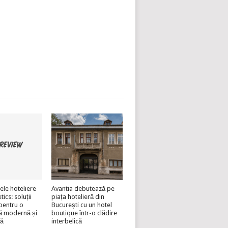
ele hoteliere
Avantia debutează pe
cs: soluții
piața hotelieră din
pentru o
București cu un hotel
ă modernă și
boutique într-o clădire
lă
interbelică