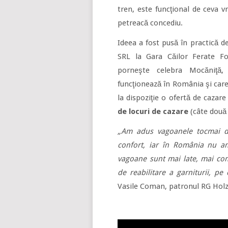
tren, este funcţional de ceva v
petreacă concediu.
Ideea a fost pusă în practică 
SRL la Gara Căilor Ferate F
porneşte celebra Mocăniţă,
funcţionează în România şi care 
la dispoziţie o ofertă de cazar
de locuri de cazare
(câte două 
„Am adus vagoanele tocmai di
confort, iar în România nu a
vagoane sunt mai late, mai como
de reabilitare a garniturii, p
Vasile Coman, patronul RG Hol