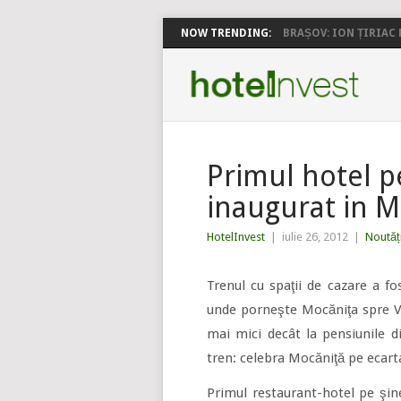
NOW TRENDING:
BRAȘOV: ION ȚIRIAC P
Primul hotel p
inaugurat in 
HotelInvest
|
iulie 26, 2012
|
Noutăț
Trenul cu spaţii de cazare a fo
unde porneşte Mocăniţa spre Val
mai mici decât la pensiunile di
tren: celebra Mocăniţă pe ecar
Primul restaurant-hotel pe şin