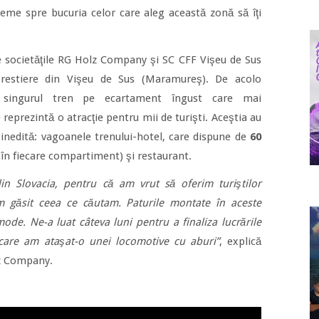
reme spre bucuria celor care aleg această zonă să îţi
de societăţile RG Holz Company şi SC CFF Vişeu de Sus
orestiere din Vişeu de Sus (Maramureş). De acolo
 singurul tren pe ecartament îngust care mai
reprezintă o atracţie pentru mii de turişti. Aceştia au
e inedită: vagoanele trenului-hotel, care dispune de
60
în fiecare compartiment) şi restaurant.
n Slovacia, pentru că am vrut să oferim turiştilor
m găsit ceea ce căutam. Paturile montate în aceste
de. Ne-a luat câteva luni pentru a finaliza lucrările
e care am ataşat-o unei locomotive cu aburi”
, explică
z Company.