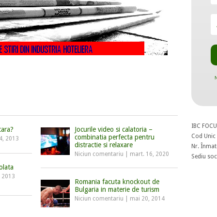
N
IBC FOCU
cara?
Jocurile video si calatoria –
Cod Unic 
combinatia perfecta pentru
4, 2013
distractie si relaxare
Nr. Înmat
Niciun comentariu
|
mart. 16, 2020
Sediu soci
olata
, 2013
Romania facuta knockout de
Bulgaria in materie de turism
Niciun comentariu
|
mai 20, 2014