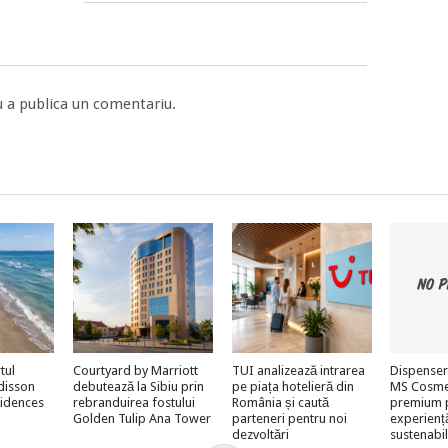
 a publica un comentariu.
tul
Courtyard by Marriott
TUI analizează intrarea
Dispenser
adisson
debutează la Sibiu prin
pe piața hotelieră din
MS Cosmeti
sidences
rebranduirea fostului
România și caută
premium 
Golden Tulip Ana Tower
parteneri pentru noi
experienț
dezvoltări
sustenabi