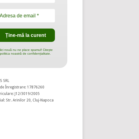
ici nouă nu ne place spamul! Citește
politica noastră de confidențialitate.
S SRL
de Înregistrare: 17876260
riculare: J12/3019/2005
al: Str. Arinilor 20, Cluj-Napoca