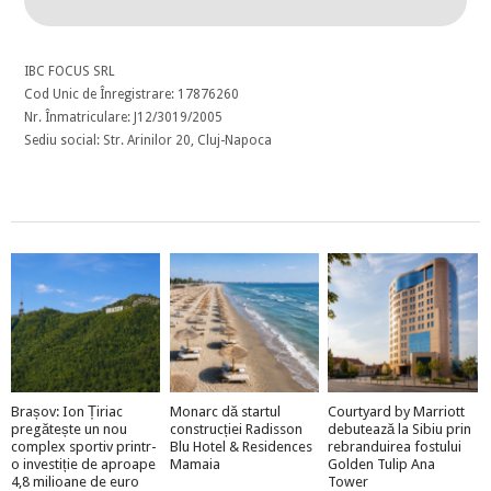
IBC FOCUS SRL
Cod Unic de Înregistrare: 17876260
Nr. Înmatriculare: J12/3019/2005
Sediu social: Str. Arinilor 20, Cluj-Napoca
Brașov: Ion Țiriac
Monarc dă startul
Courtyard by Marriott
pregătește un nou
construcției Radisson
debutează la Sibiu prin
complex sportiv printr-
Blu Hotel & Residences
rebranduirea fostului
o investiție de aproape
Mamaia
Golden Tulip Ana
4,8 milioane de euro
Tower