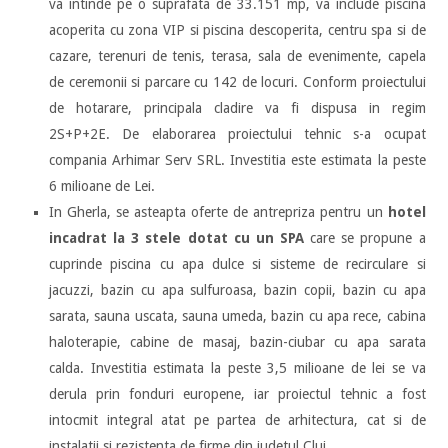
va intinde pe o suprafata de 33.151 mp, va include piscina
acoperita cu zona VIP si piscina descoperita, centru spa si de
cazare, terenuri de tenis, terasa, sala de evenimente, capela
de ceremonii si parcare cu 142 de locuri. Conform proiectului
de hotarare, principala cladire va fi dispusa in regim
2S+P+2E. De elaborarea proiectului tehnic s-a ocupat
compania Arhimar Serv SRL. Investitia este estimata la peste
6 milioane de Lei.
In Gherla, se asteapta oferte de antrepriza pentru un
hotel
incadrat la 3 stele dotat cu un SPA
care se propune a
cuprinde piscina cu apa dulce si sisteme de recirculare si
jacuzzi, bazin cu apa sulfuroasa, bazin copii, bazin cu apa
sarata, sauna uscata, sauna umeda, bazin cu apa rece, cabina
haloterapie, cabine de masaj, bazin-ciubar cu apa sarata
calda. Investitia estimata la peste 3,5 milioane de lei se va
derula prin fonduri europene, iar proiectul tehnic a fost
intocmit integral atat pe partea de arhitectura, cat si de
instalatii si rezistenta de firme din judetul Cluj.