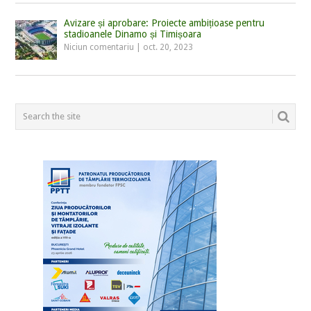
Avizare și aprobare: Proiecte ambițioase pentru
stadioanele Dinamo și Timișoara
Niciun comentariu
|
oct. 20, 2023