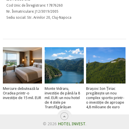
Cod Unic de Înregistrare: 17876260
Nr. Înmatriculare: J12/3019/2005
Sediu social: Str. Arinilor 20, Cluj-Napoca
Mercure debutează la
Monte Vidraru,
Brașov: Ion Țiriac
Oradea printr-o
investiție de până la 8
pregătește un nou
investiție de 15 mil. EUR
mil. EUR: un nou hotel
complex sportiv printr-
de 4 stele pe
o investiție de aproape
Transfăgărășan
4,8 milioane de euro
© 2026
HOTEL INVEST
.