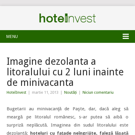
MENU
Imagine dezolanta a
litoralului cu 2 luni inainte
de minivacanta
HotelInvest
|
martie 11, 2013
|
Noutăți
|
Niciun comentariu
Bugetarii au minivacanţă de Paşte, dar, dacă aleg să
meargă pe litoralul românesc, s-ar putea să aibă o
surpriză neplăcută. Imaginea din sudul litoralului este
dezolantă:
hoteluri cu faţade neîngrijite, faleză lăsată