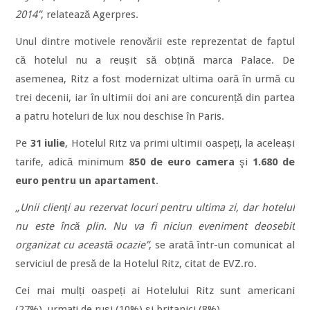
2014”
, relatează Agerpres.
Unul dintre motivele renovării este reprezentat de faptul
că hotelul nu a reușit să obțină marca Palace. De
asemenea, Ritz a fost modernizat ultima oară în urmă cu
trei decenii, iar în ultimii doi ani are concurență din partea
a patru hoteluri de lux nou deschise în Paris.
Pe
31 iulie
, Hotelul Ritz va primi ultimii oaspeți, la aceleași
tarife, adică minimum
850 de euro camera
şi
1.680 de
euro pentru un apartament
.
„Unii clienţi au rezervat locuri pentru ultima zi, dar hotelul
nu este încă plin. Nu va fi niciun eveniment deosebit
organizat cu această ocazie”
, se arată într-un comunicat al
serviciul de presă de la Hotelul Ritz, citat de EVZ.ro.
Cei mai mulți oaspeți ai Hotelului Ritz sunt americani
(27%), urmați de ruși (10%) și britanici (8%).