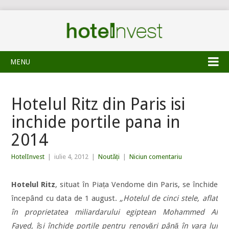
MENU
Hotelul Ritz din Paris isi
inchide portile pana in
2014
HotelInvest
|
iulie 4, 2012
|
Noutăți
|
Niciun comentariu
Hotelul Ritz
, situat în Piața Vendome din Paris, se închide
începând cu data de 1 august.
„Hotelul de cinci stele, aflat
în proprietatea miliardarului egiptean Mohammed Al
Fayed, își închide porțile pentru renovări până în vara lui