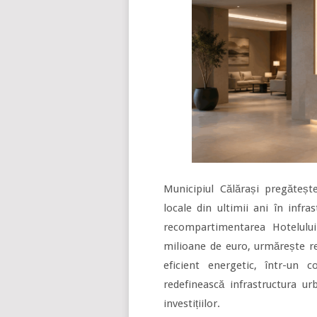
Municipiul Călărași pregăteșt
locale din ultimii ani în infra
recompartimentarea Hotelului
milioane de euro, urmărește rea
eficient energetic, într-un 
redefinească infrastructura u
investițiilor.