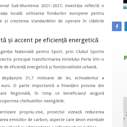
onal Sud-Muntenia 2021–2027, investiția reflectă o
piața locală: utilizarea fondurilor europene pentru
nte și creșterea standardelor de operare în clădirile
ă și accent pe eficiență energetică
genția Națională pentru Sport, prin Clubul Sportiv
biectiv principal transformarea Hotelului Perla într-o
e de eficiență energetică și funcționalitate urbană.
i depășește 31,7 milioane de lei, echivalentul a
 euro. O parte importantă a finanțării provine din
are Regională, în timp ce beneficiarul asigură
perirea cheltuielilor neeligibile.
rnizare propriu-zise, proiectul vizează reducerea
rea emisiilor de carbon, aspecte care devin esențiale