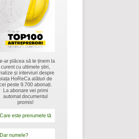
e-ar plăcea să te ținem la
curent cu ultimele știri,
nalize și interviuri despre
piața HoReCa alături de
cei peste 9.700 abonați.
La abonare vei primi
automat documentul
promis!