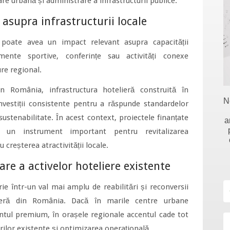
are urbană și administrare a infrastructurii publice.
 asupra infrastructurii locale
 poate avea un impact relevant asupra capacității
ente sportive, conferințe sau activități conexe
re regional.
 România, infrastructura hotelieră construită în
N
investiții consistente pentru a răspunde standardelor
 sustenabilitate. În acest context, proiectele finanțate
a
 un instrument important pentru revitalizarea
 creșterea atractivității locale.
re a activelor hoteliere existente
crie într-un val mai amplu de reabilitări și reconversii
lieră din România. Dacă în marile centre urbane
tul premium, în orașele regionale accentul cade tot
ilor existente și optimizarea operațională.