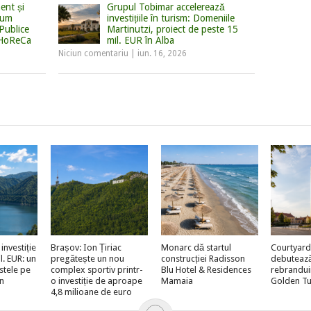
ent și
Grupul Tobimar accelerează
Cum
investițiile în turism: Domeniile
Publice
Martinutzi, proiect de peste 15
 HoReCa
mil. EUR în Alba
Niciun comentariu
|
iun. 16, 2026
investiție
Brașov: Ion Țiriac
Monarc dă startul
Courtyard
l. EUR: un
pregătește un nou
construcției Radisson
debutează 
stele pe
complex sportiv printr-
Blu Hotel & Residences
rebrandui
n
o investiție de aproape
Mamaia
Golden Tu
4,8 milioane de euro