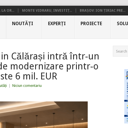
LA OR...
MONTE VIDRARU, INVESTIȚ...
BRAȘOV: ION ȚIRIAC PRE...
NOUTĂȚI
EXPERȚI
PROIECTE
SOLU
in Călărași intră într-un
de modernizare printr-o
este 6 mil. EUR
tăți
|
Niciun comentariu