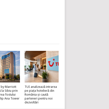
 by Marriott
TUI analizează intrarea
la Sibiu prin
pe piața hotelieră din
rea fostului
România și caută
lip Ana Tower
parteneri pentru noi
dezvoltări