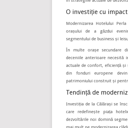
în strategiile actuale de dezvolt
O investiție cu impact
Modernizarea Hotelului Perla
orașului de a găzdui evenim
segmentului de business și leisu
În multe orașe secundare din
deceniile anterioare necesită 
actuale de confort, eficiență și
din fonduri europene devin
patrimoniului construit și pentru
Tendință de moderniza
Investiția de la Călărași se îns
care redefinește piața hote
dezvoltările noi domină segmen
mai mult pe modernizarea clădir