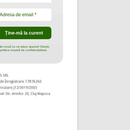
ici nouă nu ne place spamul! Citește
politica noastră de confidențialitate.
S SRL
de Înregistrare: 17876260
riculare: J12/3019/2005
al: Str. Arinilor 20, Cluj-Napoca