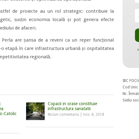
astfel de proiecte au un rol strategic: contribuie la
rgetic, susțin economia locală și pot genera efecte
diului de afaceri.
ul Perla are șansa de a reveni ca un reper funcțional
-o etapă în care infrastructura urbană și ospitalitatea
N
petitivitatea regională.
IBC FOCU
Cod Unic 
Nr. Înmat
Sediu soci
:
Copacii in orase constituie
ea
infrastructura sanatatii
o-Catolic
Niciun comentariu
|
nov. 8, 2018