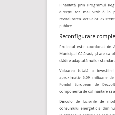
Finanțată prin Programul Regi
direcție tot mai vizibilă în 
revitalizarea activelor existe
publice.
Reconfigurare complet
Proiectul este coordonat de A
Municipal Călărași, și are ca o
clădire adaptată noilor standard
Valoarea totală a investiție
aproximativ 6,09 milioane de
Fondul European de Dezvolt
componenta de cofinanțare și aco
Dincolo de lucrările de mode
consumului energetic și diminua