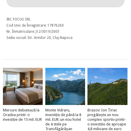
IBC FOCUS SRL
Cod Unic de Înregistrare: 17876260
Nr. Înmatriculare: J12/3019/2005
Sediu social: Str. Arinilor 20, Cluj-Napoca
Mercure debutează la
Monte Vidraru,
Brașov: Ion Țiriac
Oradea printr-o
investiție de până la 8
pregătește un nou
investiție de 15 mil. EUR
mil. EUR: un nou hotel
complex sportiv printr-
de 4 stele pe
o investiție de aproape
Transfăgărășan
4,8 milioane de euro