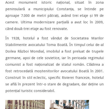
Acest monument istoric național, situat în zona
peninsulară a municipiului Constanța, se întinde pe
aproape 7.000 de metri pătrați, având trei etaje și 99 de
camere. Ultima modernizare parțială a avut loc în 2009,
când două-trei etaje au fost renovate.
În 1928, hotelul a fost vândut de Societatea Marilor
Stabilimente avocatului Toma Boată. În timpul celui de-al
Doilea Război Mondial, imobilul a fost preluat de trupele
germane, apoi de cele sovietice, iar în perioada regimului
comunist a fost naționalizat de statul român. Clădirea a
fost retrocedată moștenitorilor avocatului Boată în 2001.
Construit în stil eclectic, specific Rivierei franceze, hotelul
se află în prezent într-o stare de degradare, dar deține un
potențial turistic considerabil.