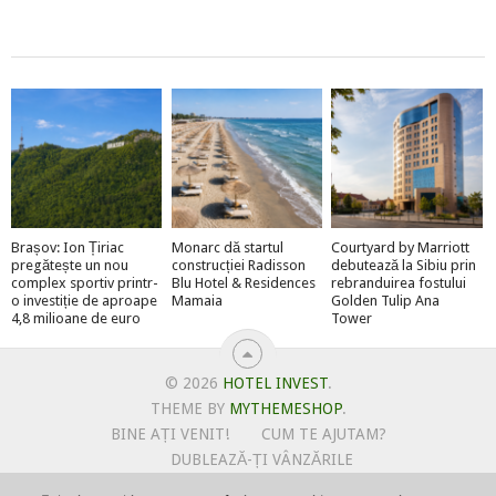
Brașov: Ion Țiriac
Monarc dă startul
Courtyard by Marriott
pregătește un nou
construcției Radisson
debutează la Sibiu prin
complex sportiv printr-
Blu Hotel & Residences
rebranduirea fostului
o investiție de aproape
Mamaia
Golden Tulip Ana
4,8 milioane de euro
Tower
© 2026
HOTEL INVEST
.
THEME BY
MYTHEMESHOP
.
BINE AȚI VENIT!
CUM TE AJUTAM?
DUBLEAZĂ-ȚI VÂNZĂRILE
OFERTE PENTRU ȘANTIERUL TĂU