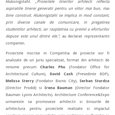
Alukonigstahl.
„Proiectele tinerilor arhitecti reflecta
aspiratiile tinerei generatii pentru un viitor mai bun, mai
bine construit. Alukonigstahl se implica in mod constant,
prin diverse canale de comunicare, in pregatirea
studentilor arhitecti, iar rasplatirea cu premii a eforturilor
depuse este unul dintre ele.”
, au declarat reprezentantii
companiei.
Proiectele inscrise in Competitia de proiecte vor fi
analizate de un juriu specializat, format din arhitecti de
renume precum
Charles Phu
(Fondator Office for
Architectural Culture),
David Cash
(Presedinte BDP),
Melissa Sterry
(Fondator Bionic City),
Serban Sturdza
(Director Prodid) si
Irena Bauman
(Director Fondator
Bauman Lyons Architects). Architecture Conference&Expo
urmareste sa promoveze arhitectii si birourile de
arhitectura pentru proiectele realizate si impactul