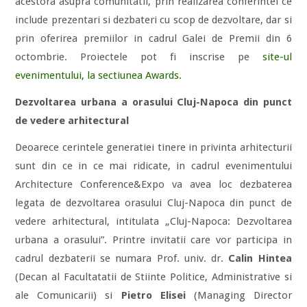
acestora asupra comunitatii, prin realizarea conferintei ce
include prezentari si dezbateri cu scop de dezvoltare, dar si
prin oferirea premiilor in cadrul Galei de Premii din 6
octombrie. Proiectele pot fi inscrise pe
site-ul
evenimentului, la sectiunea Awards.
Dezvoltarea urbana a orasului Cluj-Napoca din punct
de vedere arhitectural
Deoarece cerintele generatiei tinere in privinta arhitecturii
sunt din ce in ce mai ridicate, in cadrul evenimentului
Architecture Conference&Expo va avea loc dezbaterea
legata de dezvoltarea orasului Cluj-Napoca din punct de
vedere arhitectural, intitulata „Cluj-Napoca: Dezvoltarea
urbana a orasului”. Printre invitatii care vor participa in
cadrul dezbaterii se numara Prof. univ. dr.
Calin Hintea
(Decan al Facultatatii de Stiinte Politice, Administrative si
ale Comunicarii) si
Pietro Elisei
(Managing Director