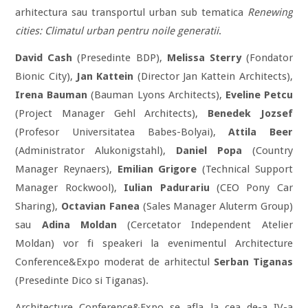
arhitectura sau transportul urban sub tematica
Renewing
cities: Climatul urban pentru noile generatii
.
David Cash
(Presedinte BDP),
Melissa Sterry
(Fondator
Bionic City),
Jan Kattein
(Director Jan Kattein Architects),
Irena Bauman
(Bauman Lyons Architects),
Eveline Petcu
(Project Manager Gehl Architects),
Benedek Jozsef
(Profesor Universitatea Babes-Bolyai),
Attila Beer
(Administrator Alukonigstahl),
Daniel Popa
(Country
Manager Reynaers),
Emilian Grigore
(Technical Support
Manager Rockwool),
Iulian Padurariu
(CEO Pony Car
Sharing),
Octavian Fanea
(Sales Manager Aluterm Group)
sau
Adina Moldan
(Cercetator Independent Atelier
Moldan) vor fi speakeri la evenimentul Architecture
Conference&Expo moderat de arhitectul
Serban Tiganas
(Presedinte Dico si Tiganas).
Architecture Conference&Expo se afla la cea de-a IV-a