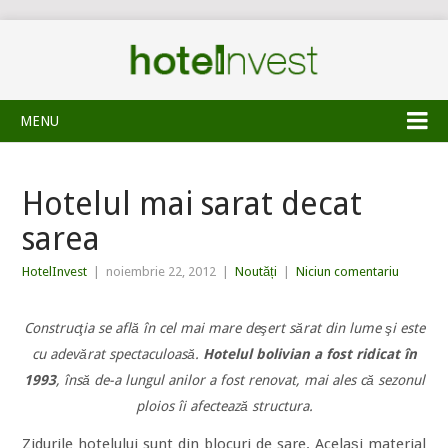
MENU
Hotelul mai sarat decat
sarea
HotelInvest
|
noiembrie 22, 2012
|
Noutăți
|
Niciun comentariu
Construcţia se află în cel mai mare deşert sărat din lume şi este
cu adevărat spectaculoasă.
Hotelul bolivian a fost ridicat în
1993
, însă de-a lungul anilor a fost renovat, mai ales că sezonul
ploios îi afectează structura.
Zidurile hotelului sunt din blocuri de sare. Acelaşi material