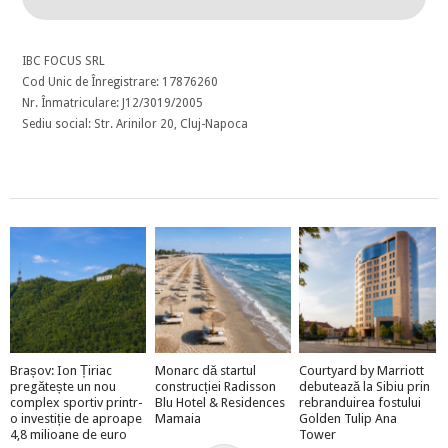
IBC FOCUS SRL
Cod Unic de Înregistrare: 17876260
Nr. Înmatriculare: J12/3019/2005
Sediu social: Str. Arinilor 20, Cluj-Napoca
Brașov: Ion Țiriac
Monarc dă startul
Courtyard by Marriott
pregătește un nou
construcției Radisson
debutează la Sibiu prin
complex sportiv printr-
Blu Hotel & Residences
rebranduirea fostului
o investiție de aproape
Mamaia
Golden Tulip Ana
4,8 milioane de euro
Tower