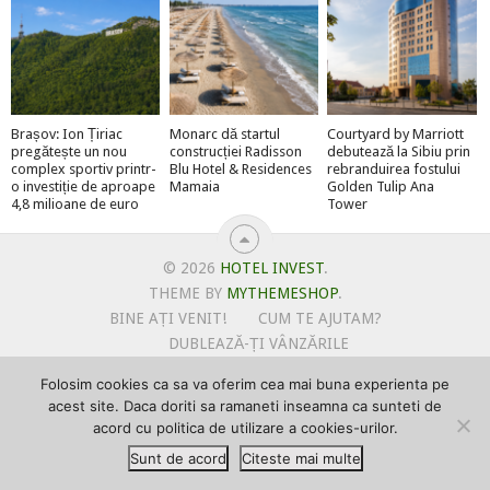
Brașov: Ion Țiriac
Monarc dă startul
Courtyard by Marriott
pregătește un nou
construcției Radisson
debutează la Sibiu prin
complex sportiv printr-
Blu Hotel & Residences
rebranduirea fostului
o investiție de aproape
Mamaia
Golden Tulip Ana
4,8 milioane de euro
Tower
© 2026
HOTEL INVEST
.
THEME BY
MYTHEMESHOP
.
BINE AȚI VENIT!
CUM TE AJUTAM?
DUBLEAZĂ-ȚI VÂNZĂRILE
OFERTE PENTRU ȘANTIERUL TĂU
Folosim cookies ca sa va oferim cea mai buna experienta pe
POLITICA DE UTILIZARE COOKIE-URI
acest site. Daca doriti sa ramaneti inseamna ca sunteti de
PRIMEȘTI GRATUIT MEGA-CADOURI LA ABONARE
acord cu politica de utilizare a cookies-urilor.
PROMOVEAZĂ-TE PE HOTELINVEST
PSPDCP
Sunt de acord
Citeste mai multe
TERMENI SI CONDITII