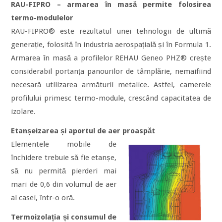
RAU-FIPRO – armarea în masă permite folosirea
termo-modulelor
RAU-FIPRO® este rezultatul unei tehnologii de ultimă
generație, folosită în industria aerospațială și în Formula 1.
Armarea în masă a profilelor REHAU Geneo PHZ® crește
considerabil portanța panourilor de tâmplărie, nemaifiind
necesară utilizarea armăturii metalice. Astfel, camerele
profilului primesc termo-module, crescând capacitatea de
izolare.
Etanșeizarea și aportul de aer proaspăt
Elementele mobile de
închidere trebuie să fie etanșe,
să nu permită pierderi mai
mari de 0,6 din volumul de aer
al casei, într-o oră.
Termoizolația și consumul de