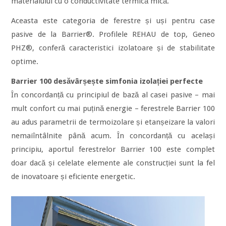
materialului cu o conductivitate termică mică.
Aceasta este categoria de ferestre și uși pentru case
pasive de la Barrier®. Profilele REHAU de top, Geneo
PHZ®, conferă caracteristici izolatoare și de stabilitate
optime.
Barrier 100 desăvârșește simfonia izolației perfecte
În concordanță cu principiul de bază al casei pasive – mai
mult confort cu mai puțină energie – ferestrele Barrier 100
au adus parametrii de termoizolare și etanșeizare la valori
nemaiîntâlnite până acum. În concordanță cu același
principiu, aportul ferestrelor Barrier 100 este complet
doar dacă și celelate elemente ale construcției sunt la fel
de inovatoare și eficiente energetic.