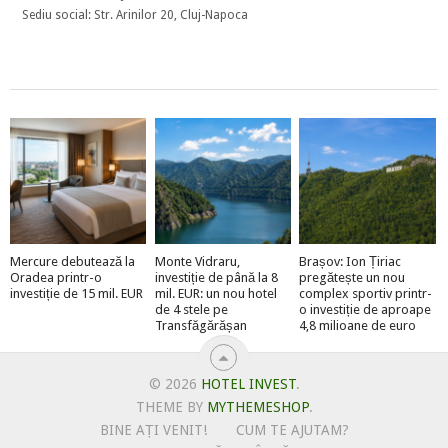
Sediu social: Str. Arinilor 20, Cluj-Napoca
Mercure debutează la
Monte Vidraru,
Brașov: Ion Țiriac
Oradea printr-o
investiție de până la 8
pregătește un nou
investiție de 15 mil. EUR
mil. EUR: un nou hotel
complex sportiv printr-
de 4 stele pe
o investiție de aproape
Transfăgărășan
4,8 milioane de euro
© 2026
HOTEL INVEST
.
THEME BY
MYTHEMESHOP
.
BINE AȚI VENIT!
CUM TE AJUTAM?