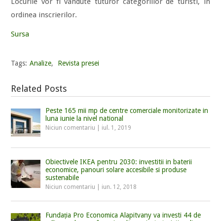
Locurile vor fi vandute tuturor categoriilor de turisti, in
ordinea inscrierilor.
Sursa
Tags:
Analize
,
Revista presei
Related Posts
Peste 165 mii mp de centre comerciale monitorizate in
luna iunie la nivel national
Niciun comentariu
|
iul. 1, 2019
Obiectivele IKEA pentru 2030: investitii in baterii
economice, panouri solare accesibile si produse
sustenabile
Niciun comentariu
|
iun. 12, 2018
Fundația Pro Economica Alapitvany va investi 44 de