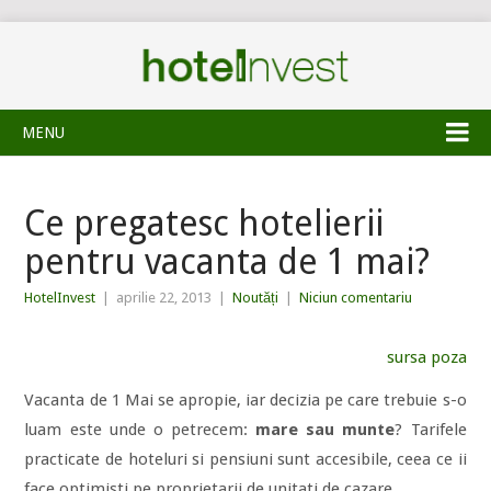
MENU
Ce pregatesc hotelierii
pentru vacanta de 1 mai?
HotelInvest
|
aprilie 22, 2013
|
Noutăți
|
Niciun comentariu
sursa poza
Vacanta de 1 Mai se apropie, iar decizia pe care trebuie s-o
luam este unde o petrecem:
mare sau munte
? Tarifele
practicate de hoteluri si pensiuni sunt accesibile, ceea ce ii
face optimisti pe proprietarii de unitati de cazare.