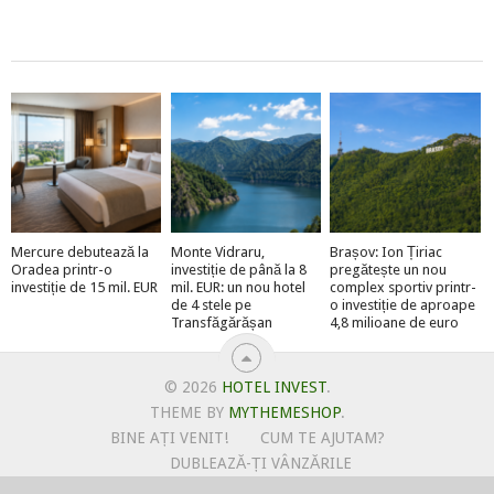
Mercure debutează la
Monte Vidraru,
Brașov: Ion Țiriac
Oradea printr-o
investiție de până la 8
pregătește un nou
investiție de 15 mil. EUR
mil. EUR: un nou hotel
complex sportiv printr-
de 4 stele pe
o investiție de aproape
Transfăgărășan
4,8 milioane de euro
© 2026
HOTEL INVEST
.
THEME BY
MYTHEMESHOP
.
BINE AȚI VENIT!
CUM TE AJUTAM?
DUBLEAZĂ-ȚI VÂNZĂRILE
OFERTE PENTRU ȘANTIERUL TĂU