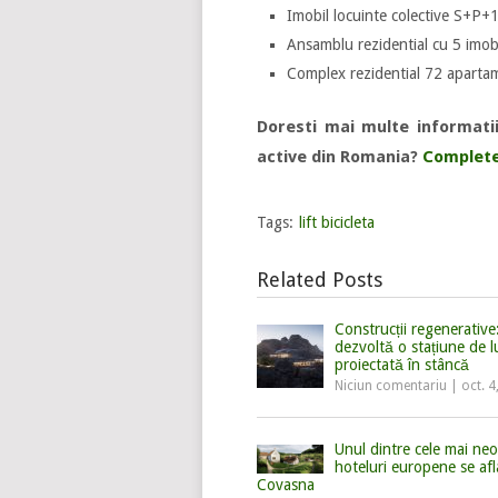
Imobil locuinte colective S+P+1
Ansamblu rezidential cu 5 imob
Complex rezidential 72 apart
Doresti mai multe informati
active din Romania?
Complete
Tags:
lift bicicleta
Related Posts
Construcții regenerativ
dezvoltă o stațiune de l
proiectată în stâncă
Niciun comentariu
|
oct. 4
Unul dintre cele mai neo
hoteluri europene se afla
Covasna