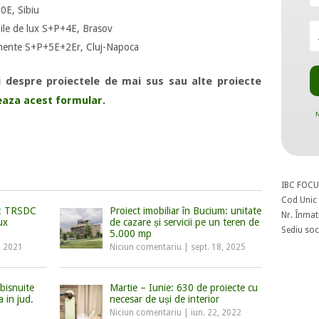
0E, Sibiu
ile de lux S+P+4E, Brasov
amente S+P+5E+2Er, Cluj-Napoca
i despre proiectele de mai sus sau alte proiecte
aza acest formular.
N
IBC FOCU
Cod Unic 
e: TRSDC
Proiect imobiliar în Bucium: unitate
Nr. Înmat
ux
de cazare și servicii pe un teren de
Sediu soci
5.000 mp
, 2021
Niciun comentariu
|
sept. 18, 2025
bisnuite
Martie – Iunie: 630 de proiecte cu
 in jud.
necesar de uși de interior
Niciun comentariu
|
iun. 22, 2022