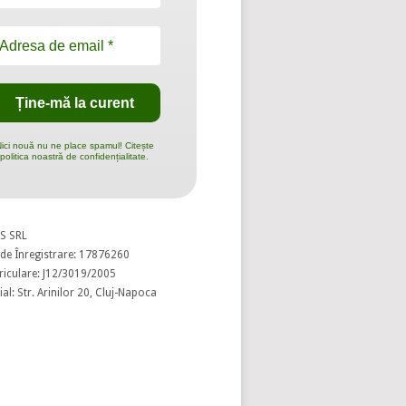
ici nouă nu ne place spamul! Citește
politica noastră de confidențialitate.
S SRL
de Înregistrare: 17876260
riculare: J12/3019/2005
al: Str. Arinilor 20, Cluj-Napoca