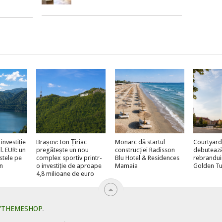
investiție
Brașov: Ion Țiriac
Monarc dă startul
Courtyard
l. EUR: un
pregătește un nou
construcției Radisson
debutează 
stele pe
complex sportiv printr-
Blu Hotel & Residences
rebrandui
n
o investiție de aproape
Mamaia
Golden Tu
4,8 milioane de euro
YTHEMESHOP
.