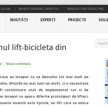
LA OR...
MONTE VIDRARU, INVESTIȚ...
BRAȘOV: ION ȚIRIAC PRE...
NOUTĂȚI
EXPERȚI
PROIECTE
SOLU
l lift-bicicleta din
i
|
Niciun comentariu
rase au inceput sa se dezvolte tot mai mult pe
nalte, lifturile nu mai sunt un moft, ci o necesitate
 fi costisitoare atat de implementat cat si de
u inceput sa apara diferite prototipuri de lifturi,
esante inventii este Vycicle, un lift care se misca