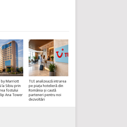
 by Marriott
TUI analizează intrarea
la Sibiu prin
pe piața hotelieră din
rea fostului
România și caută
lip Ana Tower
parteneri pentru noi
dezvoltări