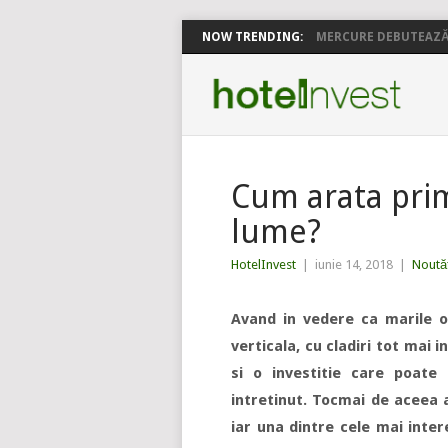
NOW TRENDING:
MERCURE DEBUTEAZĂ 
Cum arata primu
lume?
HotelInvest
|
iunie 14, 2018
|
Noutăț
Avand in vedere ca marile o
verticala, cu cladiri tot mai i
si o investitie care poate
intretinut. Tocmai de aceea a
iar una dintre cele mai inter