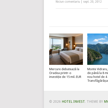
Niciun comentariu
|
sept. 20, 2012
Mercure debutează la
Monte Vidraru, 
Oradea printr-o
de până la 8 mi
investiție de 15 mil. EUR
nou hotel de 4 
Transfăgărășa
© 2026
HOTEL INVEST
.
THEME BY
M