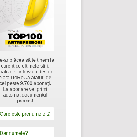
e-ar plăcea să te ținem la
curent cu ultimele știri,
nalize și interviuri despre
piața HoReCa alături de
cei peste 9.700 abonați.
La abonare vei primi
automat documentul
promis!