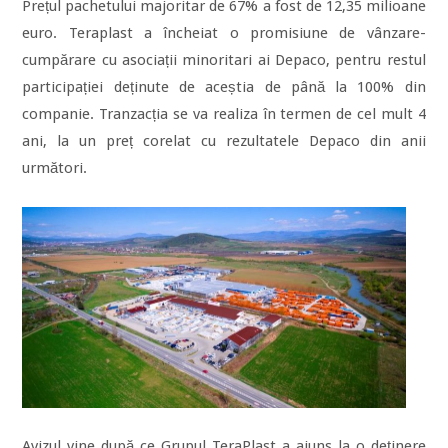
Prețul pachetului majoritar de 67% a fost de 12,35 milioane
euro. Teraplast a încheiat o promisiune de vânzare-
cumpărare cu asociații minoritari ai Depaco, pentru restul
participației deținute de aceștia de până la 100% din
companie. Tranzacția se va realiza în termen de cel mult 4
ani, la un preț corelat cu rezultatele Depaco din anii
următori.
Avizul vine după ce Grupul TeraPlast a ajuns la o deținere