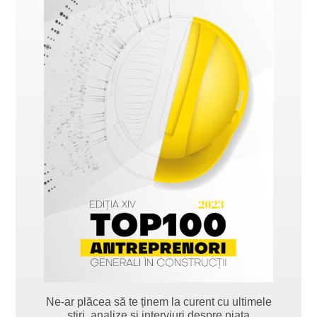
Ne-ar plăcea să te ținem la curent cu ultimele
știri, analize și interviuri despre piața