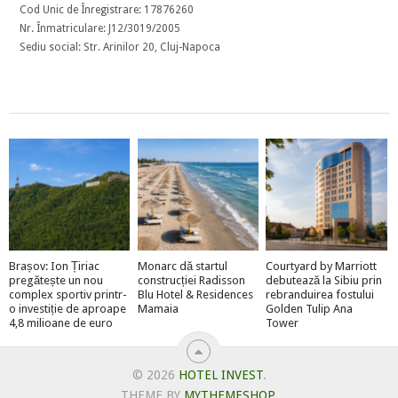
Cod Unic de Înregistrare: 17876260
Nr. Înmatriculare: J12/3019/2005
Sediu social: Str. Arinilor 20, Cluj-Napoca
Brașov: Ion Țiriac
Monarc dă startul
Courtyard by Marriott
pregătește un nou
construcției Radisson
debutează la Sibiu prin
complex sportiv printr-
Blu Hotel & Residences
rebranduirea fostului
o investiție de aproape
Mamaia
Golden Tulip Ana
4,8 milioane de euro
Tower
© 2026
HOTEL INVEST
.
THEME BY
MYTHEMESHOP
.