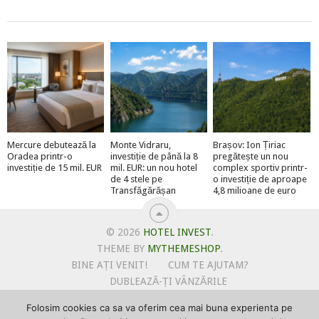
Mercure debutează la
Monte Vidraru,
Brașov: Ion Țiriac
Oradea printr-o
investiție de până la 8
pregătește un nou
investiție de 15 mil. EUR
mil. EUR: un nou hotel
complex sportiv printr-
de 4 stele pe
o investiție de aproape
Transfăgărășan
4,8 milioane de euro
© 2026
HOTEL INVEST
.
THEME BY
MYTHEMESHOP
.
BINE AȚI VENIT!
CUM TE AJUTAM?
DUBLEAZĂ-ȚI VÂNZĂRILE
OFERTE PENTRU ȘANTIERUL TĂU
Folosim cookies ca sa va oferim cea mai buna experienta pe
POLITICA DE UTILIZARE COOKIE-URI