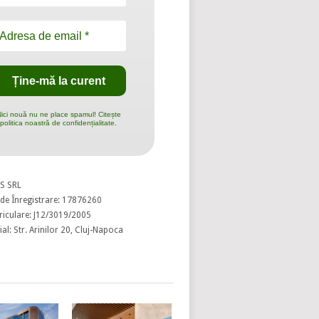
ici nouă nu ne place spamul! Citește
politica noastră de confidențialitate.
S SRL
de Înregistrare: 17876260
riculare: J12/3019/2005
al: Str. Arinilor 20, Cluj-Napoca