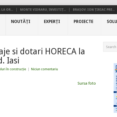
LA OR...
MONTE VIDRARU, INVESTIȚ...
BRAȘOV: ION ȚIRIAC PRE...
NOUTĂȚI
EXPERȚI
PROIECTE
SOLU
aje si dotari HORECA la
. Iasi
luri în construcție
|
Niciun comentariu
Sursa foto