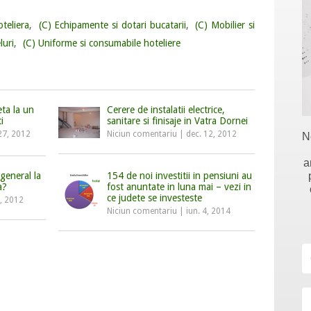
oteliera
,
(C) Echipamente si dotari bucatarii
,
(C) Mobilier si
luri
,
(C) Uniforme si consumabile hoteliere
ta la un
Cerere de instalatii electrice,
i
sanitare si finisaje in Vatra Dornei
27, 2012
Niciun comentariu
|
dec. 12, 2012
N
a
 general la
154 de noi investitii in pensiuni au
a?
fost anuntate in luna mai – vezi in
ce judete se investeste
1, 2012
Niciun comentariu
|
iun. 4, 2014