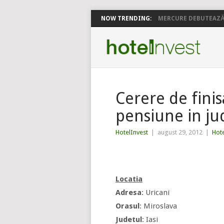
NOW TRENDING:
MERCURE DEBUTEAZĂ 
Cerere de finis
pensiune in jud
HotelInvest
|
august 29, 2012
|
Hote
Locatia
Adresa
: Uricani
Orasul
: Miroslava
Judetul
: Iasi