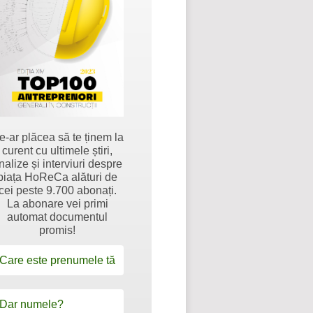
e-ar plăcea să te ținem la
curent cu ultimele știri,
nalize și interviuri despre
piața HoReCa alături de
cei peste 9.700 abonați.
La abonare vei primi
automat documentul
promis!