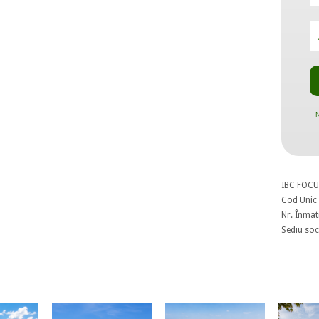
N
IBC FOCU
Cod Unic 
Nr. Înmat
Sediu soci