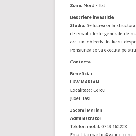
Zona
: Nord – Est
Descriere investitie
Stadiu
: Se lucreaza la structur
de email oferte generale de ma
are un obiectiv in lucru desp
Pensiunea se va executa pe struc
Contacte
Beneficiar
LKW MARIAN
Localitate: Cercu
Judet: Iasi
Iacomi Marian
Administrator
Telefon mobil: 0723 162228
Email: iacmarian@yahoo.com