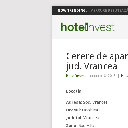
NOW TRENDING:
MERCURE DEBUTEAZĂ 
Cerere de apar
jud. Vrancea
HotelInvest
|
ianuarie 8, 2013
|
Hote
Locatia
Adresa
: Sos. Vrancei
Orasul
: Odobesti
Judetul
: Vrancea
Zona
: Sud – Est