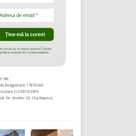
ici nouă nu ne place spamul! Citește
politica noastră de confidențialitate.
S SRL
de Înregistrare: 17876260
riculare: J12/3019/2005
al: Str. Arinilor 20, Cluj-Napoca