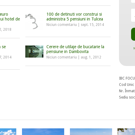
 euro
100 de detinuti vor construi si
ui hotel de
administra 5 pensiuni in Tulcea
Niciun comentariu
|
sept. 15, 2014
2, 2018
a se
Cerere de utilaje de bucatarie la
N
pensiune in Dambovita
7, 2014
Niciun comentariu
|
aug. 1, 2012
IBC FOCU
Cod Unic 
Nr. Înmat
Sediu soci