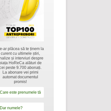
e-ar plăcea să te ținem la
curent cu ultimele știri,
nalize și interviuri despre
piața HoReCa alături de
cei peste 9.700 abonați.
La abonare vei primi
automat documentul
promis!