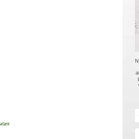
N
a
atarii