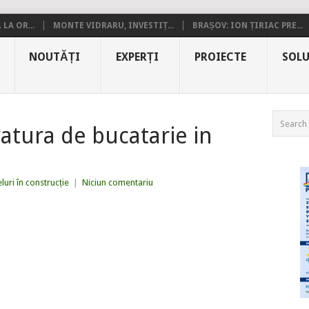
LA OR...
MONTE VIDRARU, INVESTIȚ...
BRAȘOV: ION ȚIRIAC PRE...
NOUTĂȚI
EXPERȚI
PROIECTE
SOLU
atura de bucatarie in
luri în construcție
|
Niciun comentariu