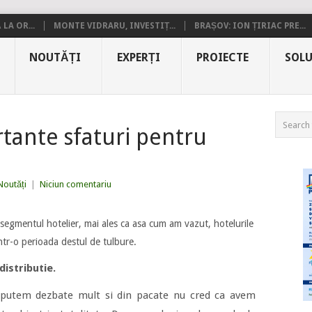
LA OR...
MONTE VIDRARU, INVESTIȚ...
BRAȘOV: ION ȚIRIAC PRE...
NOUTĂȚI
EXPERȚI
PROIECTE
SOLU
tante sfaturi pentru
Noutăți
|
Niciun comentariu
egmentul hotelier, mai ales ca asa cum am vazut, hotelurile
intr-o perioada destul de tulbure.
distributie.
e putem dezbate mult si din pacate nu cred ca avem