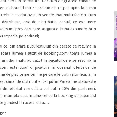
 subiect in totalitate. Dar cum alegi acele canale de
pentru hotelul tau ? Care din ele te pot ajuta la o mai
Trebuie asadar avuti in vedere mai multi factori, cum
e distributie, aria de distributie, costul, ce expunere
esc (sunt provideri care asigura o buna expunere prin
au expedia pe android).
al cei din afara Bucurestiului) din pacate se rezuma la
 Toata lumea a auzit de booking.com, toata lumea a
orarii dar multi au cazut in pacatul de a se rezuma la
.com este doar o picatura in oceanul ofertelor de
mii de platforme online pe care le poti valorifica. Si in
st canal de distributie, cel putin Pareto ne sfatuieste
i din efortul cumulat a cel putin 20% din parteneri.
 se-ntampla daca maine cei de la booking se supara si
 te gandesti la acest lucru….
ager