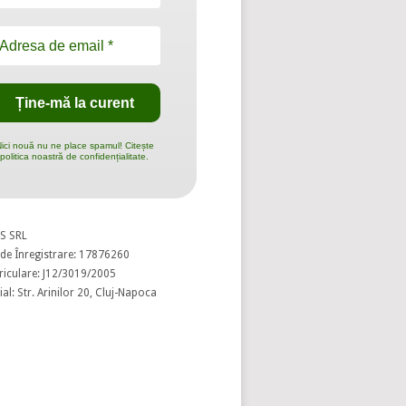
ici nouă nu ne place spamul! Citește
politica noastră de confidențialitate.
S SRL
de Înregistrare: 17876260
riculare: J12/3019/2005
al: Str. Arinilor 20, Cluj-Napoca