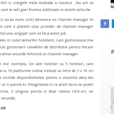
bit si colegele mele Andrada si Vasilica . Nu am sa
care le veti gasi frumos subliniate in aceste articole.
 (si nu as numi cost) deoarece un channel manager iti
pe care o platesti unui provider de channel manager
ul unui angajat care sa faca acest job .
les in cazul lanturilor hoteliere, care gestioneaza mai
cat gestionarii canalelor de distributie pentru fiecare
r cateva secunde folosind un channel manager
n mic exemplu. Un lant hotelier cu 5 hoteluri, care
a cu 10 platforme online trebuie sa intre de 5 x 10 ori
 a inchide disponibilitatea pentru o anumita data din
r-ul si parola ei. Imagineaza-ti ca acest lucru se poate
orma, o singura parola si doar cateva click-uri, iar
a secunde.
LOR