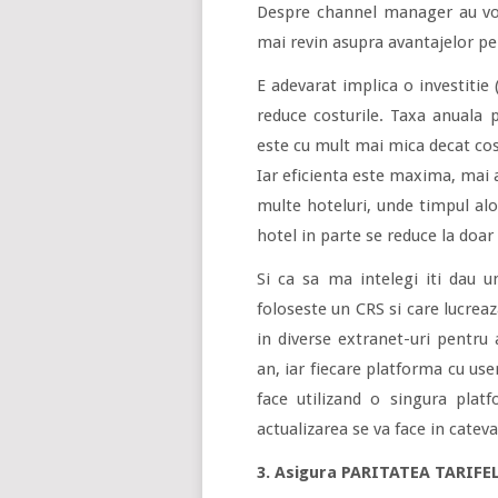
Despre channel manager au vor
mai revin asupra avantajelor pe 
E adevarat implica o investitie
reduce costurile. Taxa anuala 
este cu mult mai mica decat cost
Iar eficienta este maxima, mai a
multe hoteluri, unde timpul alo
hotel in parte se reduce la doa
Si ca sa ma intelegi iti dau u
foloseste un CRS si care lucreaz
in diverse extranet-uri pentru
an, iar fiecare platforma cu use
face utilizand o singura platf
actualizarea se va face in catev
3. Asigura PARITATEA TARIFE