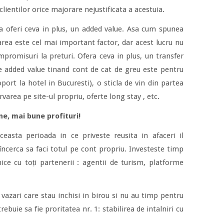
 clientilor orice majorare nejustificata a acestuia.
sa oferi ceva in plus, un added value. Asa cum spunea
oarea este cel mai important factor, dar acest lucru nu
promisuri la preturi. Ofera ceva in plus, un transfer
e added value tinand cont de cat de greu este pentru
port la hotel in Bucuresti), o sticla de vin din partea
rvarea pe site-ul propriu, oferte long stay , etc.
ne, mai bune profituri!
aceasta perioada in ce priveste reusita in afaceri il
cerca sa faci totul pe cont propriu. Investeste timp
nice cu toți partenerii : agentii de turism, platforme
azari care stau inchisi in birou si nu au timp pentru
trebuie sa fie proritatea nr. 1: stabilirea de intalniri cu