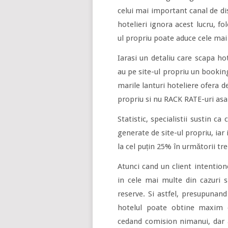
celui mai important canal de di
hotelieri ignora acest lucru, fo
ul propriu poate aduce cele mai
Iarasi un detaliu care scapa ho
au pe site-ul propriu un booking 
marile lanturi hoteliere ofera de
propriu si nu RACK RATE-uri asa
Statistic, specialistii sustin ca
generate de site-ul propriu, iar
la cel puțin 25% în următorii tre
Atunci cand un client intention
in cele mai multe din cazuri si
reserve. Si astfel, presupunand 
hotelul poate obtine maxim d
cedand comision nimanui, dar a