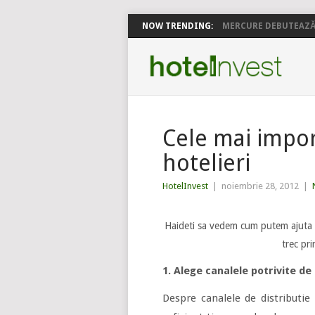
NOW TRENDING:
MERCURE DEBUTEAZĂ 
Cele mai impor
hotelieri
HotelInvest
|
noiembrie 28, 2012
|
Haideti sa vedem cum putem ajuta s
trec pr
1. Alege canalele potrivite de 
Despre canalele de distributi