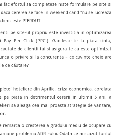
ai fac efortul sa completeze niste formulare pe site si
 daca cererea se face in weekend cand “nu se lucreaza
l client este PIERDUT.
enti pe site-ul propriu este investitia in optimizarea
 Pay Per Click (PPC.). Gandeste-te la piata tinta,
 cautate de clientii tai si asigura-te ca este optimizat
unca o privire si la concurenta – ce cuvinte cheie are
le de căutare?
pietei hoteliere din Aprilie, criza economica, corelata
 pe piata in detrimentul cererii in ultimii 5 ani, a
lieri sa aleaga cea mai proasta strategie de vanzare,
or.
se remarca o cresterea a gradului mediu de ocupare cu
ramane problema ADR –ului. Odata ce ai scazut tariful