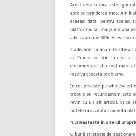
Acest detaliu inca este ignorat
spre surprinderea mea. Am luat
aceeasi data, pentru acelasi ti
platforme. Iar marja era una dest
adica aproape 30%. Acest lucru d
E adevarat ca anumite site-uri a
ia. Practic nu stie cu cine a 
documentare si o mai mare aten
rezolva aceasta problema.
In cei priveste pe wholesaleri e
trebuie sa recunoastem este co
revin cu un alt articol. Si ca 
hotelierii accepta scadenta plati
4. Investeste in site-ul propri
O bună strategie de gestionare a