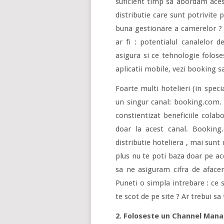
suficient timp sa abordam acest
distributie care sunt potrivite 
buna gestionare a camerelor ? 
ar fi : potentialul canalelor d
asigura si ce tehnologie folos
aplicatii mobile, vezi booking s
Foarte multi hotelieri (in speci
un singur canal: booking.com.
constientizat beneficiile colab
doar la acest canal. Booking
distributie hoteliera , mai sunt 
plus nu te poti baza doar pe ace
sa ne asiguram cifra de afacer
Puneti o simpla intrebare : ce
te scot de pe site ? Ar trebui sa
2. Foloseste un Channel Man