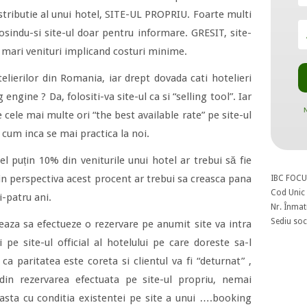
stributie al unui hotel, SITE-UL PROPRIU. Foarte multi
losindu-si site-ul doar pentru informare. GRESIT, site-
 mari venituri implicand costuri minime.
telierilor din Romania, iar drept dovada cati hotelieri
engine ? Da, folositi-va site-ul ca si “selling tool”. Iar
N
 cele mai multe ori “the best available rate” pe site-ul
 cum inca se mai practica la noi.
 cel puțin 10% din veniturile unui hotel ar trebui să fie
 in perspectiva acest procent ar trebui sa creasca pana
IBC FOCU
Cod Unic 
i-patru ani.
Nr. Înmat
Sediu soci
eaza sa efectueze o rezervare pe anumit site va intra
 pe site-ul official al hotelului pe care doreste sa-l
ca paritatea este coreta si clientul va fi “deturnat” ,
in rezervarea efectuata pe site-ul propriu, nemai
sta cu conditia existentei pe site a unui ….booking