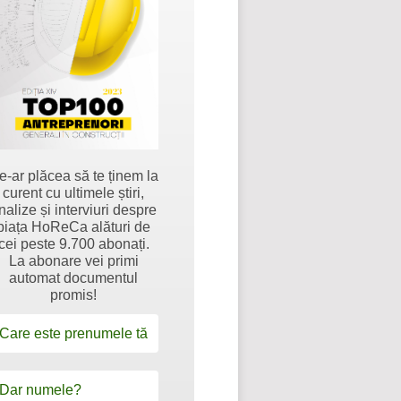
e-ar plăcea să te ținem la
curent cu ultimele știri,
nalize și interviuri despre
piața HoReCa alături de
cei peste 9.700 abonați.
La abonare vei primi
automat documentul
promis!