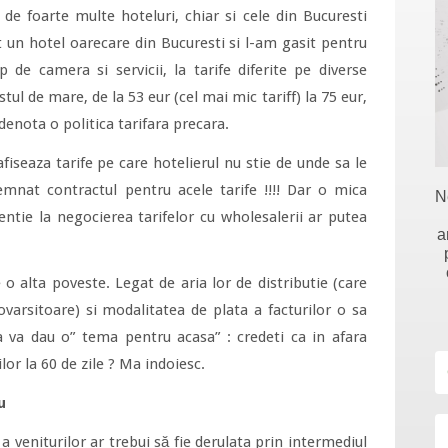
 de foarte multe hoteluri, chiar si cele din Bucuresti
 un hotel oarecare din Bucuresti si l-am gasit pentru
p de camera si servicii, la tarife diferite pe diverse
ul de mare, de la 53 eur (cel mai mic tariff) la 75 eur,
enota o politica tarifara precara.
fiseaza tarife pe care hotelierul nu stie de unde sa le
semnat contractul pentru acele tarife !!!! Dar o mica
N
tie la negocierea tarifelor cu wholesalerii ar putea
a
 o alta poveste. Legat de aria lor de distributie (care
varsitoare) si modalitatea de plata a facturilor o sa
sa va dau o” tema pentru acasa” : credeti ca in afara
lor la 60 de zile ? Ma indoiesc.
u
 veniturilor ar trebui să fie derulata prin intermediul