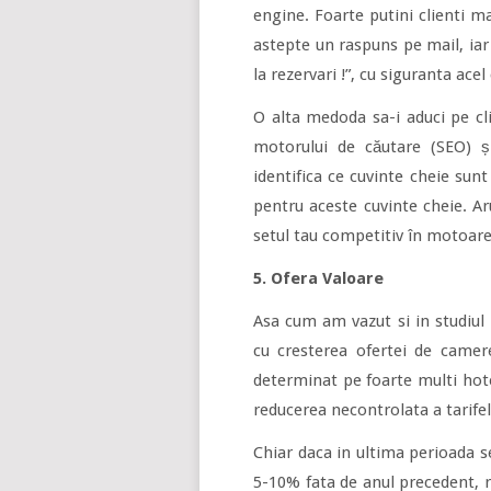
engine. Foarte putini clienti m
astepte un raspuns pe mail, iar
la rezervari !”, cu siguranta ace
O alta medoda sa-i aduci pe cli
motorului de căutare (SEO) și
identifica ce cuvinte cheie sunt
pentru aceste cuvinte cheie. Ar
setul tau competitiv în motoare
5. Ofera Valoare
Asa cum am vazut si in studiul 
cu cresterea ofertei de camere
determinat pe foarte multi hote
reducerea necontrolata a tarifel
Chiar daca in ultima perioada 
5-10% fata de anul precedent, 