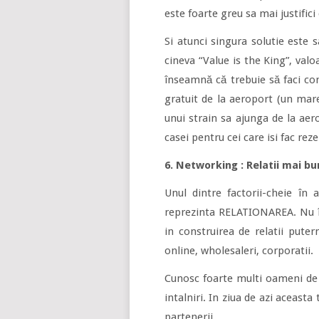
este foarte greu sa mai justifici
Si atunci singura solutie este 
cineva “Value is the King”, val
înseamnă că trebuie să faci com
gratuit de la aeroport (un mar
unui strain sa ajunga de la aero
casei pentru cei care isi fac reze
6. Networking : Relatii mai bu
Unul dintre factorii-cheie în 
reprezinta RELATIONAREA. Nu în
in construirea de relatii puter
online, wholesaleri, corporatii.
Cunosc foarte multi oameni de v
intalniri. In ziua de azi aceasta 
partenerii.