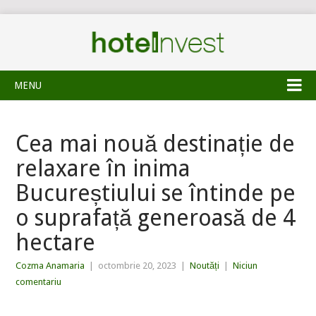
MENU
Cea mai nouă destinație de
relaxare în inima
Bucureștiului se întinde pe
o suprafață generoasă de 4
hectare
Cozma Anamaria
|
octombrie 20, 2023
|
Noutăți
|
Niciun
comentariu