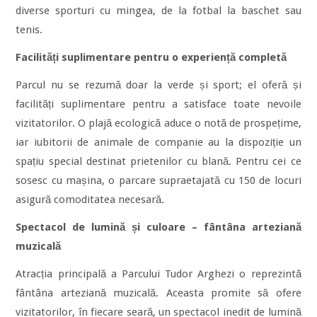
diverse sporturi cu mingea, de la fotbal la baschet sau
tenis.
Facilități suplimentare pentru o experiență completă
Parcul nu se rezumă doar la verde și sport; el oferă și
facilități suplimentare pentru a satisface toate nevoile
vizitatorilor. O plajă ecologică aduce o notă de prospețime,
iar iubitorii de animale de companie au la dispoziție un
spațiu special destinat prietenilor cu blană. Pentru cei ce
sosesc cu mașina, o parcare supraetajată cu 150 de locuri
asigură comoditatea necesară.
Spectacol de lumină și culoare – fântâna arteziană
muzicală
Atracția principală a Parcului Tudor Arghezi o reprezintă
fântâna arteziană muzicală. Aceasta promite să ofere
vizitatorilor, în fiecare seară, un spectacol inedit de lumină