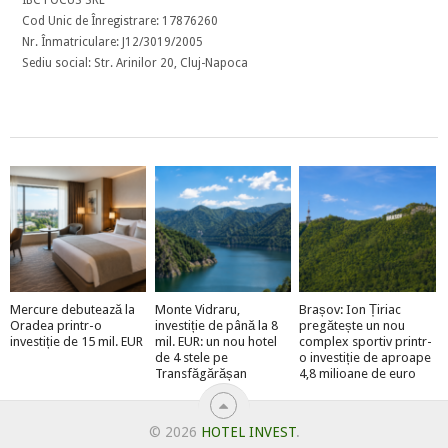
Cod Unic de Înregistrare: 17876260
Nr. Înmatriculare: J12/3019/2005
Sediu social: Str. Arinilor 20, Cluj-Napoca
Mercure debutează la
Monte Vidraru,
Brașov: Ion Țiriac
Oradea printr-o
investiție de până la 8
pregătește un nou
investiție de 15 mil. EUR
mil. EUR: un nou hotel
complex sportiv printr-
de 4 stele pe
o investiție de aproape
Transfăgărășan
4,8 milioane de euro
© 2026
HOTEL INVEST
.