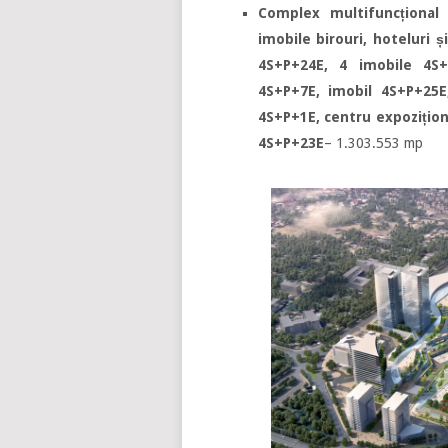
Complex multifuncțional 
imobile birouri, hoteluri ș
4S+P+24E, 4 imobile 4S+
4S+P+7E, imobil 4S+P+25E
4S+P+1E, centru expozițion
4S+P+23E
– 1.303.553 mp