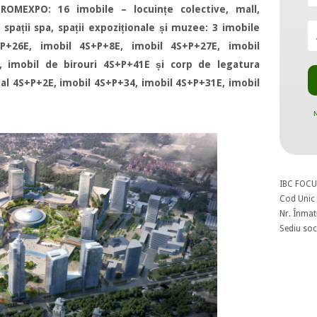
ROMEXPO: 16 imobile – locuințe colective, mall,
i spații spa, spații expoziționale și muzee: 3 imobile
P+26E, imobil 4S+P+8E, imobil 4S+P+27E, imobil
, imobil de birouri 4S+P+41E și corp de legatura
al 4S+P+2E, imobil 4S+P+34, imobil 4S+P+31E, imobil
N
IBC FOCU
Cod Unic 
Nr. Înmat
Sediu soci