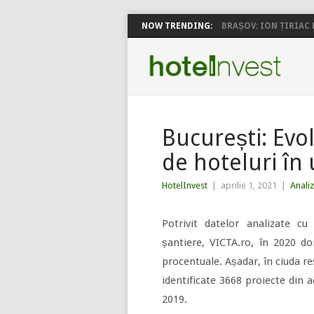
NOW TRENDING:
BRAȘOV: ION ȚIRIAC P
București: Evol
de hoteluri în 
HotelInvest
|
aprilie 1, 2021
|
Anali
Potrivit datelor analizate cu
șantiere, VICTA.ro, în 2020 d
procentuale. Așadar, în ciuda re
identificate 3668 proiecte din 
2019.