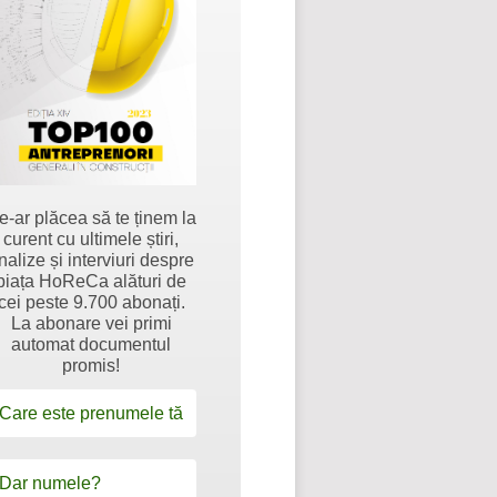
e-ar plăcea să te ținem la
curent cu ultimele știri,
nalize și interviuri despre
piața HoReCa alături de
cei peste 9.700 abonați.
La abonare vei primi
automat documentul
promis!