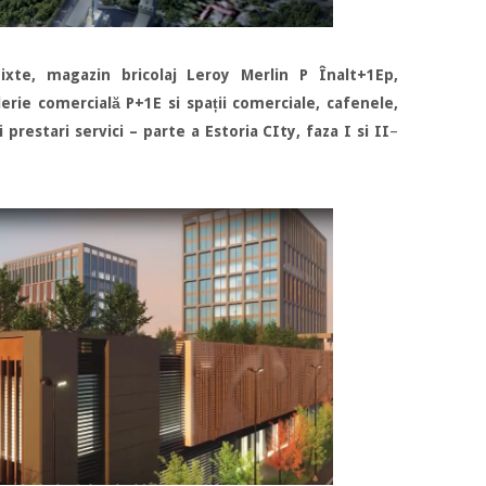
xte, magazin bricolaj Leroy Merlin P Înalt+1Ep,
rie comercială P+1E si spații comerciale, cafenele,
 prestari servici – parte a Estoria CIty, faza I si II
–