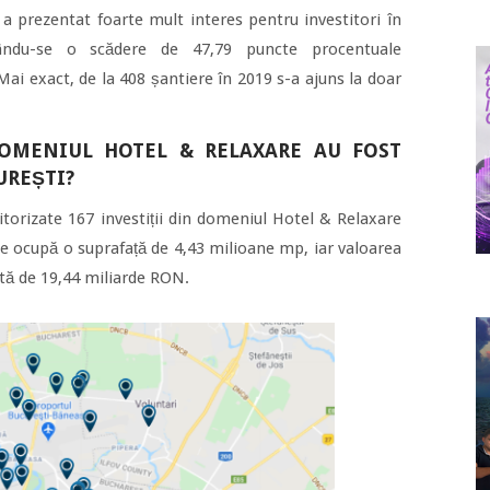
 a prezentat foarte mult interes pentru investitori în
trându-se o scădere de 47,79 puncte procentuale
ai exact, de la 408 șantiere în 2019 s-a ajuns la doar
DOMENIUL HOTEL & RELAXARE AU FOST
UREȘTI?
itorizate 167 investiții din domeniul Hotel & Relaxare
le ocupă o suprafață de 4,43 milioane mp, iar valoarea
ată de 19,44 miliarde RON.