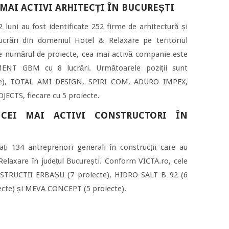
 MAI ACTIVI ARHITECȚI ÎN BUCUREȘTI
2 luni au fost identificate 252 firme de arhitectură și
ucrări din domeniul Hotel & Relaxare pe teritoriul
 de numărul de proiecte, cea mai activă companie este
T GBM cu 8 lucrări. Următoarele poziții sunt
te), TOTAL AMI DESIGN, SPIRI COM, ADURO IMPEX,
CTS, fiecare cu 5 proiecte.
 CEI MAI ACTIVI CONSTRUCTORI ÎN
cați 134 antreprenori generali în construcții care au
 Relaxare în județul București. Conform VICTA.ro, cele
STRUCTII ERBAȘU (7 proiecte), HIDRO SALT B 92 (6
ecte) și MEVA CONCEPT (5 proiecte).