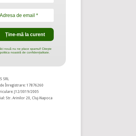
ici nouă nu ne place spamul! Citește
politica noastră de confidențialitate.
S SRL
de Înregistrare: 17876260
riculare: J12/3019/2005
al: Str. Arinilor 20, Cluj-Napoca