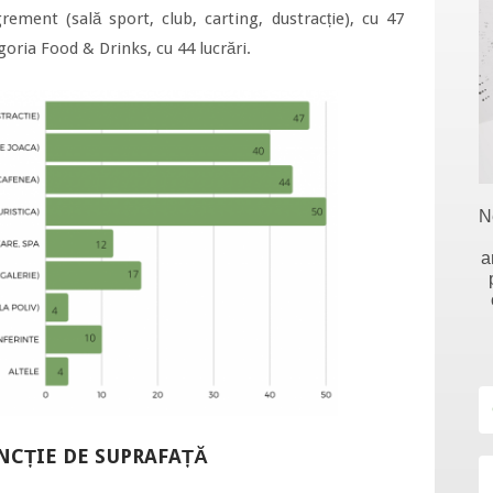
rement (sală sport, club, carting, dustracție), cu 47
goria Food & Drinks, cu 44 lucrări.
N
a
UNCȚIE DE SUPRAFAȚĂ