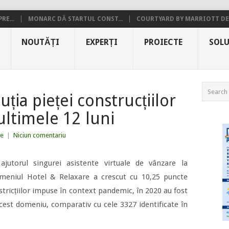
RE...
MONARC DĂ STARTUL CONST...
COURTYARD BY MARRIOTT DE.
NOUTĂȚI
EXPERȚI
PROIECTE
SOLU
uția pieței construcțiilor
ultimele 12 luni
ze
|
Niciun comentariu
 ajutorul singurei asistente virtuale de vânzare la
omeniul Hotel & Relaxare a crescut cu 10,25 puncte
stricțiilor impuse în context pandemic, în 2020 au fost
acest domeniu, comparativ cu cele 3327 identificate în