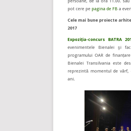
persoane, de la ora 11.00. sau 
pot cere pe
pagina de FB
a even
Cele mai bune proiecte arhite
2017
Expoziţia-concurs BATRA 20
evenimentele Bienalei şi fa
programului OAR de finanțare a
Bienalei Transilvania este de
reprezintă momentul de vârf, d
ani.