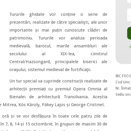
Tururile ghidate vor conține o serie de
prezentări, realizate de către specialişti, ale unor
importante și mai puțin cunoscute clădiri de
patrimoniu. Tururile vor analiza perioada
medievală, barocul, marile ansambluri ale
N
secolului al XIX-­lea, cimitirul
Central/Hazsongard, principalele biserici ale
oraşului, sistemul medieval de fortificaţii.
IBC FOCU
Un tur special va cuprinde construcții realizate de
Cod Unic 
Nr. Înmat
arhitecții premiați cu premiul Opera Omnia al
Sediu soci
Bienalei de arhitectură Transilvania. Aceștia
le Mitrea, Kós Károly, Pákey Lajos și George Cristinel.
 oră și se vor desfășura în toate cele patru zile de
 în 7, 8, 14 și 15 octombrie, în grupuri de maxim 30 de