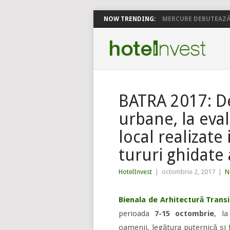
NOW TRENDING:
MERCURE DEBUTEAZĂ 
BATRA 2017: De 
urbane, la eva
local realizate
tururi ghidate 
HotelInvest
|
octombrie 2, 2017
|
N
Bienala de Arhitectură Trans
perioada
7-15 octombrie
, l
oamenii, legătura puternică și 