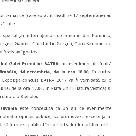
arhitectură/ arhitecți.
elor tematice (care au avut deadline 17 septembrie) au
21 iulie.
n specialiști internaționali de renume din România,
 Georgeta Gabrea, Constantin Gorgea, Oana Simionescu,
i Borislav Ignatov.
adrul
Galei Premiilor BATRA
, un eveniment de înaltă
âmbătă, 14 octombrie, de la ora 18.00,
în curtea
 Expoziția-concurs BATRA 2017 va fi vernisată cu o
e, de la ora 17.00, în Piața Unirii (latura vestică) și
 durată a Bienalei.
silvania
este concepută ca un șir de evenimente
 atenția opiniei publice, să promoveze excelența în
, să formeze publicul în spiritul valorilor arhitecturii.