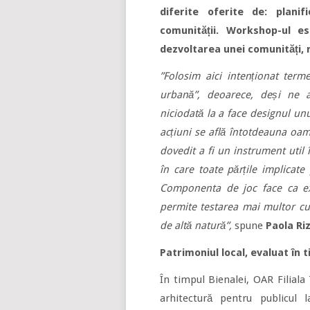
diferite oferite de: planif
comunității. Workshop-ul es
dezvoltarea unei comunități, n
”Folosim aici intenționat ter
urbană”, deoarece, deși ne a
niciodată la a face designul unu
acțiuni se află întotdeauna oame
dovedit a fi un instrument util
în care toate părțile implicate
Componenta de joc face ca exp
permite testarea mai multor cur
de altă natură”,
spune
Paola Riz
Patrimoniul local, evaluat în 
În timpul Bienalei, OAR Filiala
arhitectură pentru publicul 