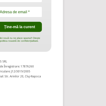
ici nouă nu ne place spamul! Citește
politica noastră de confidențialitate.
S SRL
de Înregistrare: 17876260
riculare: J12/3019/2005
al: Str. Arinilor 20, Cluj-Napoca