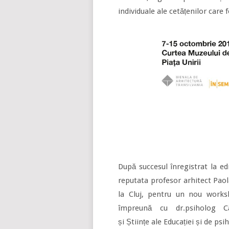
individuale ale cetățenilor car
După succesul înregistrat la ed
reputata profesor arhitect Paola
la Cluj, pentru un nou works
împreună cu dr.psiholog Că
și Științe ale Educației și de p