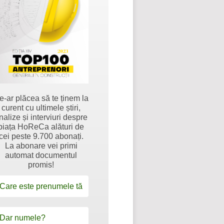
e-ar plăcea să te ținem la
curent cu ultimele știri,
nalize și interviuri despre
piața HoReCa alături de
cei peste 9.700 abonați.
La abonare vei primi
automat documentul
promis!