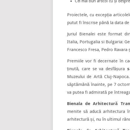
Cel mai bun articol cu și despre 
Proiectele, cu excepția articol
putut fi înscrise până la data de 
Juriul Bienalei este format di
Italia, Portugalia si Bulgaria:
Francesco Fresa, Pedro Ravara ș
Premiile vor fi decernate în c
ținută, care se va desfășura
s
Muzeului de Artă Cluj-Napoca.
săptămână înainte, pe 7 octombri
va putea fi admirată pe întreaga
Bienala de Arhitectură Tran
menite să aducă arhitectura în
arhitectură și, nu în ultimul rând