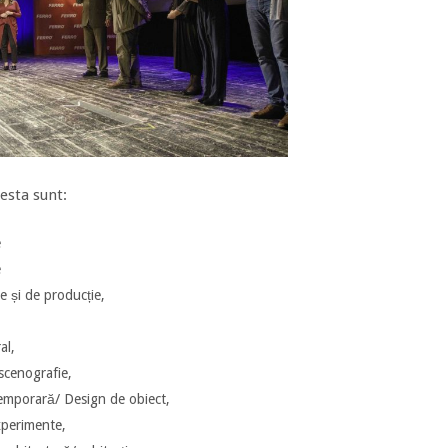
cesta sunt:
e
e
e și de producție,
al,
 scenografie,
temporară/ Design de obiect,
Experimente,