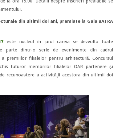
de la ora 15.00. Detalii despre înscrieri prealabile se
imentului.
cturale din ultimii doi ani, premiate la Gala BATRA
17
este nucleul în jurul căreia se dezvolta toate
ce parte dintr-o serie de evenimente din cadrul
 premiilor filialelor pentru arhitectură. Concursul
schis tuturor membrilor filialelor OAR partenere și
e recunoaștere a activităţii acestora din ultimii doi