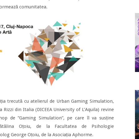
e formează comunitatea.
iția trecută cu atelierul de Urban Gaming Simulation,
 Rizzi din Italia (DICEEA University of L’Aquila) revine
hop de ”Gaming Simulation”, pe care îl va susține
tălina Oțoiu, de la Facultatea de Psihologie
siholog George Oțoiu, de la Asociația Aphorme.