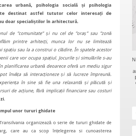
icarea urbană, psihologia socială și psihologia
te destinat astfel tututor celor interesați de
u doar specialiștilor în arhitectură.
menul de ”comunitate” și nu cel de ”oraș” sau ”zonă
flăm printre arhitecți, munca lor nu se limitează
i spațiu sau la a construi o clădire. În spatele acestor
nii care vor ocupa spațiul. Jocurile și simulările s-au
N
 în planificarea urbană deoarece oferă un mediu sigur
a
 pot învăța să interacționeze și să lucreze împreună.
eriența în sine să fie una relaxantă și plăcută și
suri de acțiune, fără implicații financiare sau costuri
zi
.
timpul unor tururi ghidate
 Transilvania organizează o serie de tururi ghidate de
larg, care au ca scop înțelegerea si cunoasterea