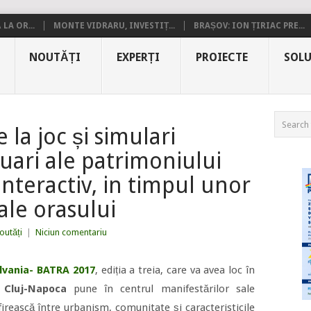
LA OR...
MONTE VIDRARU, INVESTIȚ...
BRAȘOV: ION ȚIRIAC PRE...
NOUTĂȚI
EXPERȚI
PROIECTE
SOLU
la joc și simulari
luari ale patrimoniului
 interactiv, in timpul unor
ale orasului
outăți
|
Niciun comentariu
ilvania- BATRA 2017
, ediția a treia, care va avea loc în
a
Cluj-Napoca
pune în centrul manifestărilor sale
firească între urbanism, comunitate și caracteristicile