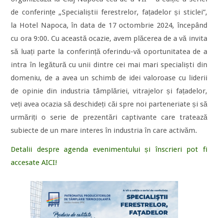
de conferințe „Specialiștii ferestrelor, fațadelor și sticlei”,
la Hotel Napoca, în data de 17 octombrie 2024, începând
cu ora 9:00. Cu această ocazie, avem plăcerea de a vă invita
să luați parte la conferință oferindu-vă oportunitatea de a
intra în legătură cu unii dintre cei mai mari specialiști din
domeniu, de a avea un schimb de idei valoroase cu liderii
de opinie din industria tâmplăriei, vitrajelor și fațadelor,
veți avea ocazia să deschideți căi spre noi parteneriate și să
urmăriți o serie de prezentări captivante care tratează
subiecte de un mare interes în industria în care activăm.
Detalii despre agenda evenimentului și înscrieri pot fi
accesate AICI!