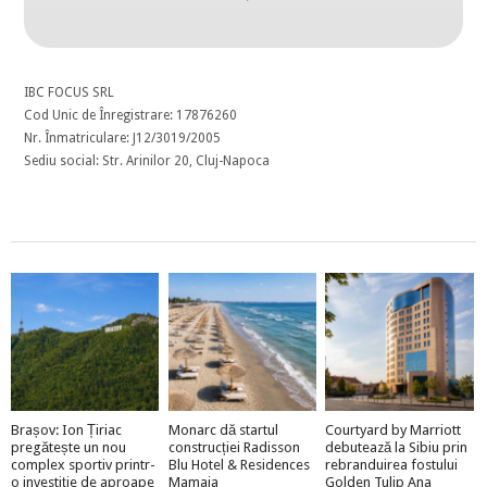
IBC FOCUS SRL
Cod Unic de Înregistrare: 17876260
Nr. Înmatriculare: J12/3019/2005
Sediu social: Str. Arinilor 20, Cluj-Napoca
Brașov: Ion Țiriac
Monarc dă startul
Courtyard by Marriott
pregătește un nou
construcției Radisson
debutează la Sibiu prin
complex sportiv printr-
Blu Hotel & Residences
rebranduirea fostului
o investiție de aproape
Mamaia
Golden Tulip Ana