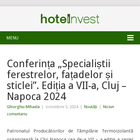
MENU
Conferința „Specialiștii
ferestrelor, fațadelor și
sticlei”. Ediția a VII-a, Cluj –
Napoca 2024
Ghiorghiu Mihaela
|
octombrie 3, 2024
|
Noutăți
|
Niciun
comentariu
Patronatul Producătorilor de Tâmplărie Termoizolantă
organizează la Cluj Napoca cea de-a VII – a ediție a seriei