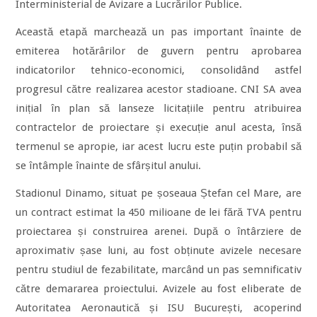
Interministerial de Avizare a Lucrărilor Publice.
Această etapă marchează un pas important înainte de
emiterea hotărârilor de guvern pentru aprobarea
indicatorilor tehnico-economici, consolidând astfel
progresul către realizarea acestor stadioane. CNI SA avea
inițial în plan să lanseze licitațiile pentru atribuirea
contractelor de proiectare și execuție anul acesta, însă
termenul se apropie, iar acest lucru este puțin probabil să
se întâmple înainte de sfârșitul anului.
Stadionul Dinamo, situat pe șoseaua Ștefan cel Mare, are
un contract estimat la 450 milioane de lei fără TVA pentru
proiectarea și construirea arenei. După o întârziere de
aproximativ șase luni, au fost obținute avizele necesare
pentru studiul de fezabilitate, marcând un pas semnificativ
către demararea proiectului. Avizele au fost eliberate de
Autoritatea Aeronautică și ISU București, acoperind