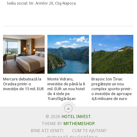
Sediu social: Str. Arinilor 20, Cluj-Napoca
Mercure debutează la
Monte Vidraru,
Brașov: Ion Țiriac
Oradea printr-o
investiție de până la 8
pregătește un nou
investiție de 15 mil. EUR
mil. EUR: un nou hotel
complex sportiv printr-
de 4 stele pe
o investiție de aproape
Transfăgărășan
4,8 milioane de euro
© 2026
HOTEL INVEST
.
THEME BY
MYTHEMESHOP
.
BINE AȚI VENIT!
CUM TE AJUTAM?