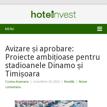
MENU
Avizare și aprobare:
Proiecte ambițioase pentru
stadioanele Dinamo și
Timișoara
Cozma Anamaria
|
octombrie 20, 2023
|
Noutăți
|
Niciun
comentariu