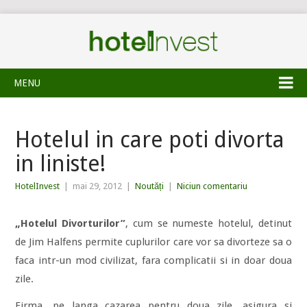
MENU
Hotelul in care poti divorta
in liniste!
HotelInvest
|
mai 29, 2012
|
Noutăți
|
Niciun comentariu
„Hotelul Divorturilor”
, cum se numeste hotelul, detinut
de Jim Halfens permite cuplurilor care vor sa divorteze sa o
faca intr-un mod civilizat, fara complicatii si in doar doua
zile.
Firma, pe langa cazarea pentru doua zile, asigura si