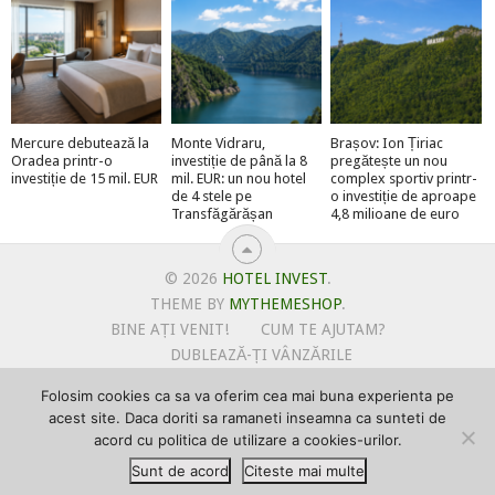
Mercure debutează la
Monte Vidraru,
Brașov: Ion Țiriac
Oradea printr-o
investiție de până la 8
pregătește un nou
investiție de 15 mil. EUR
mil. EUR: un nou hotel
complex sportiv printr-
de 4 stele pe
o investiție de aproape
Transfăgărășan
4,8 milioane de euro
© 2026
HOTEL INVEST
.
THEME BY
MYTHEMESHOP
.
BINE AȚI VENIT!
CUM TE AJUTAM?
DUBLEAZĂ-ȚI VÂNZĂRILE
OFERTE PENTRU ȘANTIERUL TĂU
Folosim cookies ca sa va oferim cea mai buna experienta pe
POLITICA DE UTILIZARE COOKIE-URI
acest site. Daca doriti sa ramaneti inseamna ca sunteti de
PRIMEȘTI GRATUIT MEGA-CADOURI LA ABONARE
acord cu politica de utilizare a cookies-urilor.
PROMOVEAZĂ-TE PE HOTELINVEST
PSPDCP
Sunt de acord
Citeste mai multe
TERMENI SI CONDITII