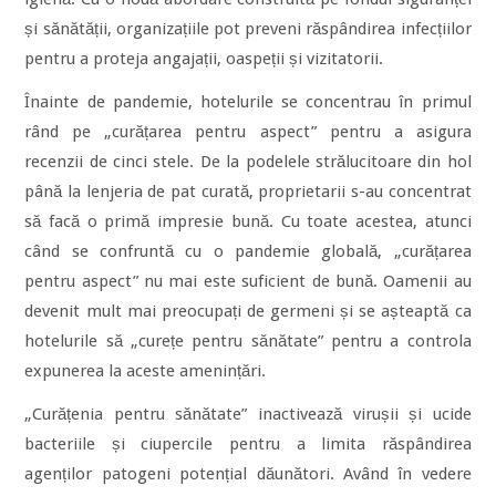
și sănătății, organizațiile pot preveni răspândirea infecțiilor
pentru a proteja angajații, oaspeții și vizitatorii.
Înainte de pandemie, hotelurile se concentrau în primul
rând pe „curățarea pentru aspect” pentru a asigura
recenzii de cinci stele. De la podelele strălucitoare din hol
până la lenjeria de pat curată, proprietarii s-au concentrat
să facă o primă impresie bună. Cu toate acestea, atunci
când se confruntă cu o pandemie globală, „curățarea
pentru aspect” nu mai este suficient de bună. Oamenii au
devenit mult mai preocupați de germeni și se așteaptă ca
hotelurile să „curețe pentru sănătate” pentru a controla
expunerea la aceste amenințări.
„Curățenia pentru sănătate” inactivează virușii și ucide
bacteriile și ciupercile pentru a limita răspândirea
agenților patogeni potențial dăunători. Având în vedere