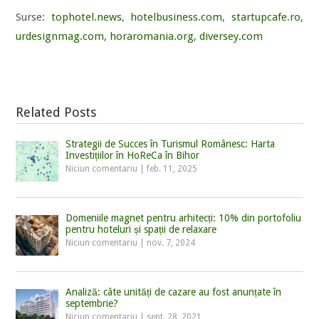
Surse:
tophotel.news
,
hotelbusiness.com
,
startupcafe.ro
,
urdesignmag.com
,
horaromania.org
,
diversey.com
Related Posts
Strategii de Succes în Turismul Românesc: Harta
Investițiilor în HoReCa în Bihor
Niciun comentariu
|
feb. 11, 2025
Domeniile magnet pentru arhitecți: 10% din portofoliu
pentru hoteluri și spații de relaxare
Niciun comentariu
|
nov. 7, 2024
Analiză: câte unități de cazare au fost anunțate în
septembrie?
Niciun comentariu
|
sept. 28, 2021