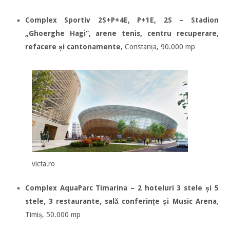
Complex Sportiv 2S+P+4E, P+1E, 2S – Stadion
„Ghoerghe Hagi”, arene tenis, centru recuperare,
refacere și cantonamente
, Constanța, 90.000 mp
victa.ro
Complex AquaParc Timarina – 2 hoteluri 3 stele și 5
stele, 3 restaurante, sală conferințe și Music Arena
,
Timiș, 50.000 mp