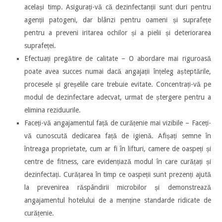
același timp. Asigurați-vă că dezinfectanții sunt duri pentru
agenții patogeni, dar blânzi pentru oameni și suprafețe
pentru a preveni iritarea ochilor și a pielii și deteriorarea
suprafeței.
Efectuați pregătire de calitate – O abordare mai riguroasă
poate avea succes numai dacă angajații înțeleg așteptările,
procesele și greșelile care trebuie evitate. Concentrați-vă pe
modul de dezinfectare adecvat, urmat de ștergere pentru a
elimina reziduurile.
Faceți-vă angajamentul față de curățenie mai vizibile – Faceți-
vă cunoscută dedicarea față de igienă. Afișați semne în
întreaga proprietate, cum ar fi în lifturi, camere de oaspeți și
centre de fitness, care evidențiază modul în care curățați și
dezinfectați. Curățarea în timp ce oaspeții sunt prezenți ajută
la prevenirea răspândirii microbilor și demonstrează
angajamentul hotelului de a menține standarde ridicate de
curățenie.