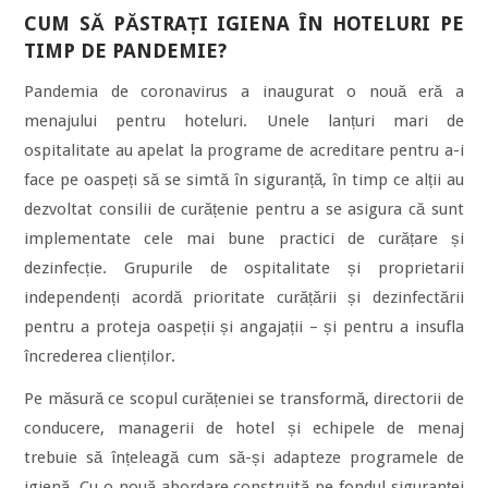
CUM SĂ PĂSTRAȚI IGIENA ÎN HOTELURI PE
TIMP DE PANDEMIE?
Pandemia de coronavirus a inaugurat o nouă eră a
menajului pentru hoteluri. Unele lanțuri mari de
ospitalitate au apelat la programe de acreditare pentru a-i
face pe oaspeți să se simtă în siguranță, în timp ce alții au
dezvoltat consilii de curățenie pentru a se asigura că sunt
implementate cele mai bune practici de curățare și
dezinfecție. Grupurile de ospitalitate și proprietarii
independenți acordă prioritate curățării și dezinfectării
pentru a proteja oaspeții și angajații – și pentru a insufla
încrederea clienților.
Pe măsură ce scopul curățeniei se transformă, directorii de
conducere, managerii de hotel și echipele de menaj
trebuie să înțeleagă cum să-și adapteze programele de
igienă. Cu o nouă abordare construită pe fondul siguranței