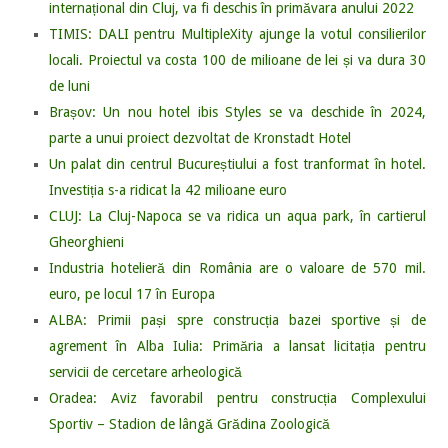
internațional din Cluj, va fi deschis în primăvara anului 2022
TIMIS: DALI pentru MultipleXity ajunge la votul consilierilor
locali. Proiectul va costa 100 de milioane de lei și va dura 30
de luni
Brașov: Un nou hotel ibis Styles se va deschide în 2024,
parte a unui proiect dezvoltat de Kronstadt Hotel
Un palat din centrul Bucureștiului a fost tranformat în hotel.
Investiția s-a ridicat la 42 milioane euro
CLUJ: La Cluj-Napoca se va ridica un aqua park, în cartierul
Gheorghieni
Industria hotelieră din România are o valoare de 570 mil.
euro, pe locul 17 în Europa
ALBA: Primii pași spre construcția bazei sportive și de
agrement în Alba Iulia: Primăria a lansat licitația pentru
servicii de c
ercetare arheologică
Oradea: Aviz favorabil pentru construcția Complexului
Sportiv – Stadion de lângă Grădina Zoologică