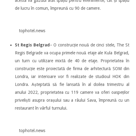
acesta va găzdui atât spațiu pentru evenimente, cât și spațiu
de lucru în comun, împreună cu 90 de camere.
tophotel.news
St Regis Belgrad
– O construcție nouă de cinci stele, The St
Regis Belgrade va ocupa primele nouă etaje ale Kula Belgrad,
un turn cu utilizare mixtă de 40 de etaje. Proprietatea în
construcție este proiectată de firma de arhitectură SOM din
Londra, iar interioare vor fi realizate de studioul HOK din
Londra. Așteptată să fie lansată în al doilea trimestru al
anului 2022, proprietatea cu 119 camere va oferi oaspeților
priveliști asupra orașului sau a râului Sava, împreună cu un
restaurant în vârful turnului.
tophotel.news