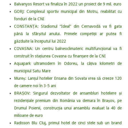
Balvanyos Resort va finaliza în 2022 un proiect de 9 mil. euro
GORJ: Complexul sportiv municipal din Motru, reabilitat cu
fonduri de la CNI
CONSTANȚA: Stadionul “Ideal” din Cernavodă va fi gata
până la sfârșitul anului. Primele competiții ar putea fi
găzduite la începutul lui 2022
COVASNA: Un centru balneoclimateric multifuncțional va fi
construit în stațiunea Covasna cu finanțare de la CNI
Aquapark ultramodern în Odoreu, la câțiva kilometri de
municipiul Satu Mare
Mureș: Lanțul hotelier Ensana din Sovata vrea să creeze 120
de camere noi în 3-5 ani
BRAȘOV: Singurul dezvoltator de ansambluri hoteliere și
rezidențiale premium din România va demara în Brașov, pe
Drumul Poienii, construcția unui ansamblu evaluat la 40 de
milioane de euro
Radisson Blu Cluj, primul hotel de cinci stele sub un brand