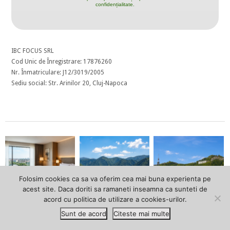
confidențialitate.
IBC FOCUS SRL
Cod Unic de Înregistrare: 17876260
Nr. Înmatriculare: J12/3019/2005
Sediu social: Str. Arinilor 20, Cluj-Napoca
Folosim cookies ca sa va oferim cea mai buna experienta pe
acest site. Daca doriti sa ramaneti inseamna ca sunteti de
acord cu politica de utilizare a cookies-urilor.
Mercure debutează la
Monte Vidraru,
Brașov: Ion Țiriac
Sunt de acord
Citeste mai multe
Oradea printr-o
investiție de până la 8
pregătește un nou
investiție de 15 mil. EUR
mil. EUR: un nou hotel
complex sportiv printr-