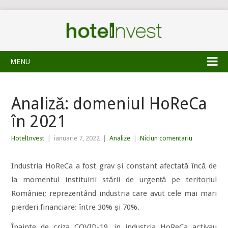
MENU
Analiză: domeniul HoReCa
în 2021
HotelInvest
|
ianuarie 7, 2022
|
Analize
|
Niciun comentariu
Industria HoReCa a fost grav și constant afectată încă de
la momentul instituirii stării de urgență pe teritoriul
României; reprezentând industria care avut cele mai mari
pierderi financiare: între 30% și 70%.
Înainte de criza COVID-19, in industria HoReCa activau