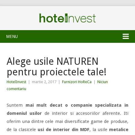
MENU
Alege usile NATUREN
pentru proiectele tale!
HotelInvest
|
martie 2, 2017
|
Furnizori HoReCa
|
Niciun
comentariu
Suntem
mai mult decat o companie specializata in
domeniul usilor
de interior si accesoriilor aferente. Iti
oferim una dintre cele mai diversificate game de produse,
de la clasicele
usi de interior din MDF
, la usile
metalice