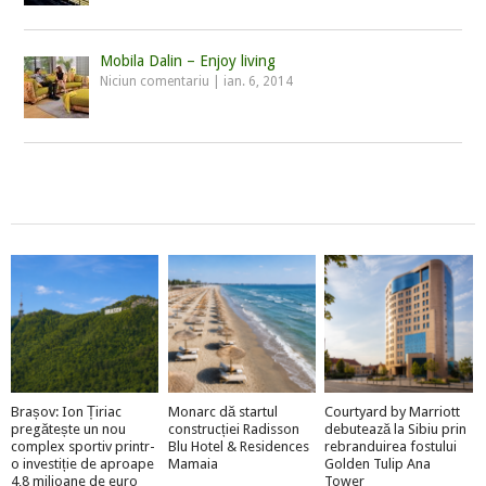
Mobila Dalin – Enjoy living
Niciun comentariu
|
ian. 6, 2014
Brașov: Ion Țiriac
Monarc dă startul
Courtyard by Marriott
pregătește un nou
construcției Radisson
debutează la Sibiu prin
complex sportiv printr-
Blu Hotel & Residences
rebranduirea fostului
o investiție de aproape
Mamaia
Golden Tulip Ana
4,8 milioane de euro
Tower