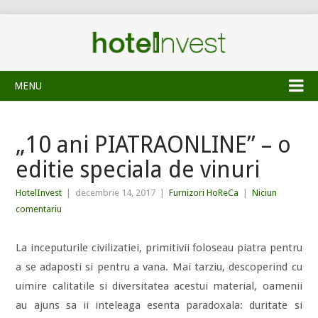
MENU
„10 ani PIATRAONLINE” – o
editie speciala de vinuri
HotelInvest
|
decembrie 14, 2017
|
Furnizori HoReCa
|
Niciun
comentariu
La inceputurile civilizatiei, primitivii foloseau piatra pentru
a se adaposti si pentru a vana. Mai tarziu, descoperind cu
uimire calitatile si diversitatea acestui material, oamenii
au ajuns sa ii inteleaga esenta paradoxala: duritate si