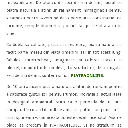
maleabilitate. De atunci, de zeci de mii de ani, lucrul cu
piatra naturala a atins un rafinament inimaginabil pentru
stramosii nostri. Avem pe de o parte arta constructiei de
locuinte, temple drumuri si poduri, iar pe de alta arta in
sine.
Cu dubla sa calitate, practica si estetica, piatra naturala a
facut parte mereu din viata omenirii. Iar in tot acest lung,
fabulos, intortocheat, imaginativ si colorat traseu al
pietrei, un punct mic, modest, dar stralucitor, de-a lungul a
zeci de mii de ani, suntem si noi,
PIATRAONLINE
.
De 10 ani aducem piatra naturala alaturi de romani pentru
a satisface gustul lor pentru frumos, inovatie si actualitate
in designul ambiental. Stim ca o perioada de 10 ani,
comparativ cu zeci de mii de ani este putin – un punct mic,
cum spuneam -, dar acesta nu este decat inceputul. Asa ne
place sa credem la PIATRAONLINE. Si ne straduim sa