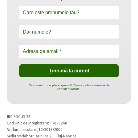
Nici nouă nu ne place spamul! Citește politica noastră de
confidențialitate.
IBC FOCUS SRL
Cod Unic de Înregistrare: 17876260
Nr. Înmatriculare: J12/3019/2005
Sediu social: Str. Arinilor 20, Cluj-Napoca