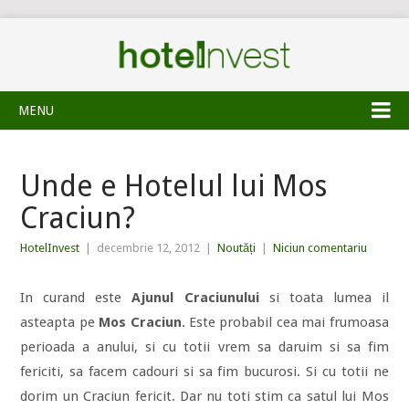
MENU
Unde e Hotelul lui Mos
Craciun?
HotelInvest
|
decembrie 12, 2012
|
Noutăți
|
Niciun comentariu
In curand este
Ajunul Craciunului
si toata lumea il
asteapta pe
Mos Craciun
. Este probabil cea mai frumoasa
perioada a anului, si cu totii vrem sa daruim si sa fim
fericiti, sa facem cadouri si sa fim bucurosi. Si cu totii ne
dorim un Craciun fericit. Dar nu toti stim ca satul lui Mos