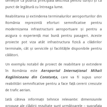
servește ca poartă principală deschisă pentru turiști și ca
punct de legătură cu întreaga lume.
Reabilitarea și extinderea terminalurilor aeroporturilor din
România reprezintă eforturi semnificative pentru
modernizarea infrastructurii aeroportuare și pentru a
asigura o experiență mai bună pentru pasageri. Aceste
proiecte pot viza atât infrastructura fizică a clădirilor
terminale, cât și serviciile și facilitățile disponibile pentru
călători.
Un exemplu notabil de proiect de reabilitare și extindere
în România este
Aeroportul Internaţional Mihail
Kogălniceanu din Constanța
,
care va fi supus unor
reabilitări semnificative pentru a face față cererii crescute
de trafic aerian.
Iată câteva informații tehnice relevante: dimensiunile
propuse ale clădirii rezultate sunt următoarele – suprafața