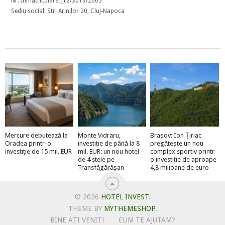
Nr. Înmatriculare: J12/3019/2005
Sediu social: Str. Arinilor 20, Cluj-Napoca
Mercure debutează la
Monte Vidraru,
Brașov: Ion Țiriac
Oradea printr-o
investiție de până la 8
pregătește un nou
investiție de 15 mil. EUR
mil. EUR: un nou hotel
complex sportiv printr-
de 4 stele pe
o investiție de aproape
Transfăgărășan
4,8 milioane de euro
© 2026
HOTEL INVEST
.
THEME BY
MYTHEMESHOP
.
BINE AȚI VENIT!
CUM TE AJUTAM?