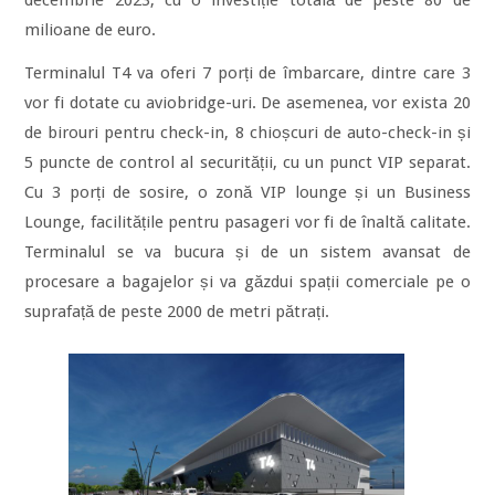
decembrie 2023, cu o investiție totală de peste 80 de
milioane de euro.
Terminalul T4 va oferi 7 porți de îmbarcare, dintre care 3
vor fi dotate cu aviobridge-uri. De asemenea, vor exista 20
de birouri pentru check-in, 8 chioșcuri de auto-check-in și
5 puncte de control al securității, cu un punct VIP separat.
Cu 3 porți de sosire, o zonă VIP lounge și un Business
Lounge, facilitățile pentru pasageri vor fi de înaltă calitate.
Terminalul se va bucura și de un sistem avansat de
procesare a bagajelor și va găzdui spații comerciale pe o
suprafață de peste 2000 de metri pătrați.