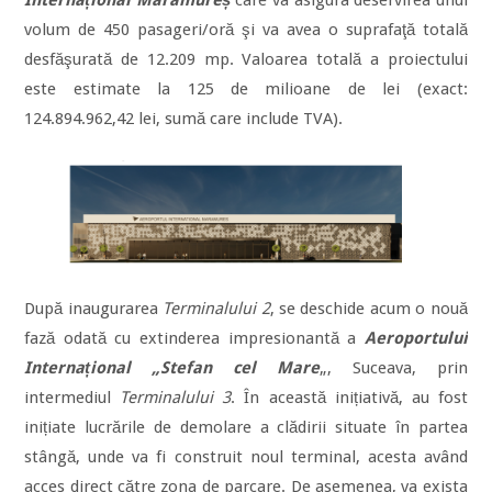
Internațional Maramureș
care va asigura deservirea unui
volum de 450 pasageri/oră şi va avea o suprafaţă totală
desfăşurată de 12.209 mp. Valoarea totală a proiectului
este estimate la 125 de milioane de lei (exact:
124.894.962,42 lei, sumă care include TVA).
După inaugurarea
Terminalului 2
, se deschide acum o nouă
fază odată cu extinderea impresionantă a
Aeroportului
Internațional „Stefan cel Mare
„, Suceava, prin
intermediul
Terminalului 3
. În această inițiativă, au fost
inițiate lucrările de demolare a clădirii situate în partea
stângă, unde va fi construit noul terminal, acesta având
acces direct către zona de parcare. De asemenea, va exista