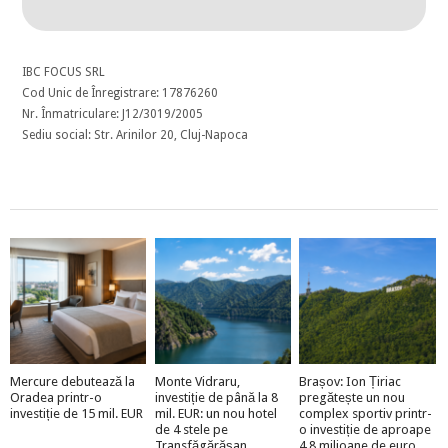
IBC FOCUS SRL
Cod Unic de Înregistrare: 17876260
Nr. Înmatriculare: J12/3019/2005
Sediu social: Str. Arinilor 20, Cluj-Napoca
Mercure debutează la
Monte Vidraru,
Brașov: Ion Țiriac
Oradea printr-o
investiție de până la 8
pregătește un nou
investiție de 15 mil. EUR
mil. EUR: un nou hotel
complex sportiv printr-
de 4 stele pe
o investiție de aproape
Transfăgărășan
4,8 milioane de euro