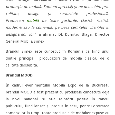
producția de mobilă. Suntem apreciați și ne deosebim prin
calitate, design și seriozitate profesională.
Producem
mobilă
pe toate gusturile: clasică, rustică,
modernă sau la comandă, pe baza cerințelor clienților și
designerilor lor”
, a afirmat Dl. Dumitru Blaga, Director
General Mobilă Simex.
Brandul Simex este cunoscut în România ca fiind unul
dintre principalii producători de mobilă clasică, de o
calitate deosebită.
Brandul MOOD
În cadrul evenimentului Mobila Expo de la București,
brandul MOOD a fost prezent cu produsele cunoscute deja
la nivel național, și și-a reîntărit poziția în rândul
publicului, fiind lansat și produs în serii, pentru onorarea
comenzilor la timp. Toate produsele de mobilier expuse au