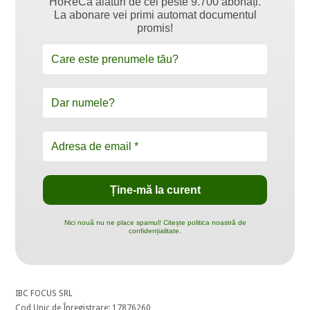
HoReCa alături de cei peste 9.700 abonați.
La abonare vei primi automat documentul
promis!
Nici nouă nu ne place spamul! Citește politica noastră de
confidențialitate.
IBC FOCUS SRL
Cod Unic de Înregistrare: 17876260