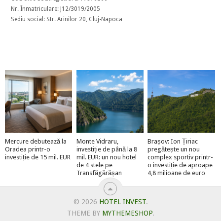
Nr. Înmatriculare: J12/3019/2005
Sediu social: Str. Arinilor 20, Cluj-Napoca
Mercure debutează la
Monte Vidraru,
Brașov: Ion Țiriac
Oradea printr-o
investiție de până la 8
pregătește un nou
investiție de 15 mil. EUR
mil. EUR: un nou hotel
complex sportiv printr-
de 4 stele pe
o investiție de aproape
Transfăgărășan
4,8 milioane de euro
© 2026
HOTEL INVEST
.
THEME BY
MYTHEMESHOP
.