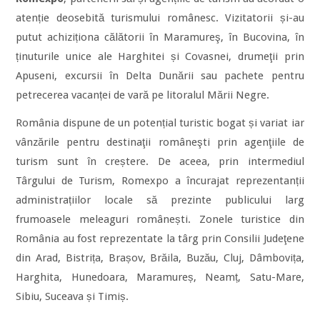
atenție deosebită turismului românesc. Vizitatorii și-au
putut achiziționa călătorii în Maramureş, în Bucovina, în
ținuturile unice ale Harghitei și Covasnei, drumeţii prin
Apuseni, excursii în Delta Dunării sau pachete pentru
petrecerea vacanței de vară pe litoralul Mării Negre.
România dispune de un potențial turistic bogat și variat iar
vânzările pentru destinaţii româneşti prin agenţiile de
turism sunt în creștere. De aceea, prin intermediul
Târgului de Turism, Romexpo a încurajat reprezentanții
administrațiilor locale să prezinte publicului larg
frumoasele meleaguri românești. Zonele turistice din
România au fost reprezentate la târg prin Consilii Judeţene
din Arad, Bistrița, Brașov, Brăila, Buzău, Cluj, Dâmbovița,
Harghita, Hunedoara, Maramureș, Neamț, Satu-Mare,
Sibiu, Suceava și Timiș.