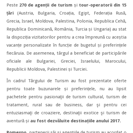
Peste
270 de agenții de turism
și
tour-operatorii din 15
țări
(Austria, Bulgaria, Croația, Egipt, Federația Rusă,
Grecia, Israel, Moldova, Palestina, Polonia, Republica Cehă,
Republica Dominicană, România, Turcia și Ungaria) au stat
la dispoziția vizitatorilor pentru a crea împreună cu aceștia
vacanțe personalizate în funcție de bugetul și preferințele
fiecăruia. De asemenea, târgul a beneficiat de participările
oficiale ale Bulgariei, Greciei, Israelului, Marocului,
Republicii Moldova, Palestinei și Turciei.
În cadrul Târgului de Turism au fost prezentate oferte
pentru toate buzunarele și preferințele, nu au lipsit
pachetele pentru pasionaţii de turism cultural, turism de
tratament, rural sau de business, dar şi pentru cei
entuziasmaţi de croaziere, destinaţii exotice şi turism de
aventură și
au fost dezvăluite destinațiile anului 2017.
Romexpo
, partenerii săi și agențiile de turism au acordat o