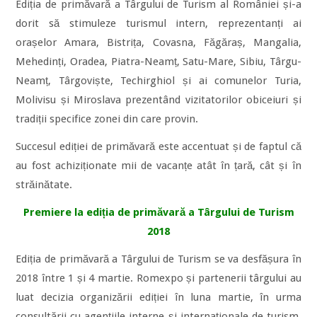
Ediția de primăvară a Târgului de Turism al României și-a
dorit să stimuleze turismul intern, reprezentanți ai
orașelor Amara, Bistrița, Covasna, Făgăraș, Mangalia,
Mehedinți, Oradea, Piatra-Neamț, Satu-Mare, Sibiu, Târgu-
Neamț, Târgoviște, Techirghiol și ai comunelor Turia,
Molivisu și Miroslava prezentând vizitatorilor obiceiuri și
tradiții specifice zonei din care provin.
Succesul ediției de primăvară este accentuat și de faptul că
au fost achiziționate mii de vacanțe atât în țară, cât și în
străinătate.
Premiere la ediția de primăvară a Târgului de Turism
2018
Ediția de primăvară a Târgului de Turism se va desfășura în
2018 între 1 și 4 martie. Romexpo și partenerii târgului au
luat decizia organizării ediției în luna martie, în urma
consultării cu agențiile interne și internaționale de turism,