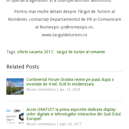
în special a agențiilor și a touroperatorilor autohtoni.
Pentru mai multe detalii despre Târgul de Turism al
României, contactați Departamentul de PR și Comunicare
al Romexpo: pr@romexpo.ro.
www.targuldeturism.ro
Tags:
oferte vacanta 2017
,
targul de turism al romaniei
Related Posts
Continental Forum Oradea revine pe piață după o
investiție de 4 mil. EUR în modernizare
Niciun comentariu
|
apr. 15, 2026
Acces GRATUIT la prima expozitie dedicata display-
urilor digitale si tehnologiilor interactive din Sud-Estul
Europei!
Niciun comentariu
|
sept. 20, 2017