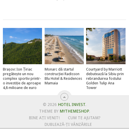
Brașov: Ion Țiriac
Monarc dă startul
Courtyard by Marriott
pregătește un nou
construcției Radisson
debutează la Sibiu prin
complex sportiv printr-
Blu Hotel & Residences
rebranduirea fostului
o investiție de aproape
Mamaia
Golden Tulip Ana
4,8 milioane de euro
Tower
© 2026
HOTEL INVEST
.
THEME BY
MYTHEMESHOP
.
BINE AȚI VENIT!
CUM TE AJUTAM?
DUBLEAZĂ-ȚI VÂNZĂRILE