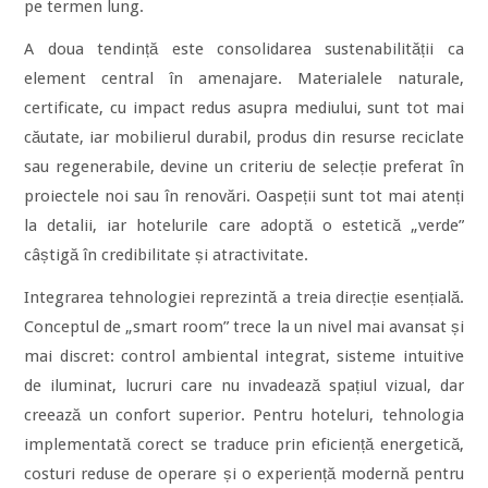
pe termen lung.
A doua tendință este consolidarea sustenabilității ca
element central în amenajare. Materialele naturale,
certificate, cu impact redus asupra mediului, sunt tot mai
căutate, iar mobilierul durabil, produs din resurse reciclate
sau regenerabile, devine un criteriu de selecție preferat în
proiectele noi sau în renovări. Oaspeții sunt tot mai atenți
la detalii, iar hotelurile care adoptă o estetică „verde”
câștigă în credibilitate și atractivitate.
Integrarea tehnologiei reprezintă a treia direcție esențială.
Conceptul de „smart room” trece la un nivel mai avansat și
mai discret: control ambiental integrat, sisteme intuitive
de iluminat, lucruri care nu invadează spațiul vizual, dar
creează un confort superior. Pentru hoteluri, tehnologia
implementată corect se traduce prin eficiență energetică,
costuri reduse de operare și o experiență modernă pentru