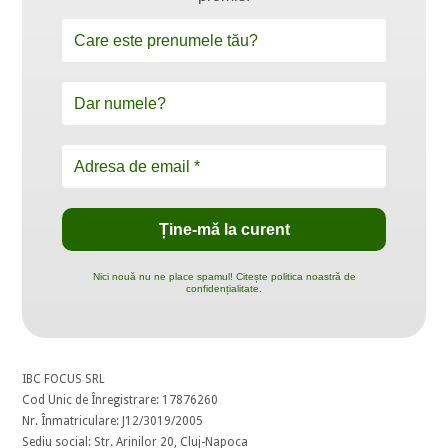
Nici nouă nu ne place spamul! Citește politica noastră de
confidențialitate.
IBC FOCUS SRL
Cod Unic de Înregistrare: 17876260
Nr. Înmatriculare: J12/3019/2005
Sediu social: Str. Arinilor 20, Cluj-Napoca