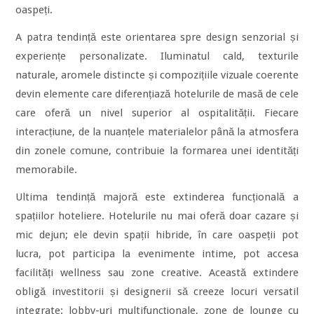
oaspeți.
A patra tendință este orientarea spre design senzorial și
experiențe personalizate. Iluminatul cald, texturile
naturale, aromele distincte și compozițiile vizuale coerente
devin elemente care diferențiază hotelurile de masă de cele
care oferă un nivel superior al ospitalității. Fiecare
interacțiune, de la nuanțele materialelor până la atmosfera
din zonele comune, contribuie la formarea unei identități
memorabile.
Ultima tendință majoră este extinderea funcțională a
spațiilor hoteliere. Hotelurile nu mai oferă doar cazare și
mic dejun; ele devin spații hibride, în care oaspeții pot
lucra, pot participa la evenimente intime, pot accesa
facilități wellness sau zone creative. Această extindere
obligă investitorii și designerii să creeze locuri versatil
integrate: lobby-uri multifuncționale, zone de lounge cu