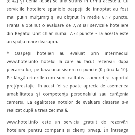
(8,42) şi Cehia (8,36) se află strâns în urma acesteia. Cu
serviciile hoteliere spaniole oaspeţii de înnoptat au fost
mai puţin mulţumiţi şi au obţinut în medie 8,17 puncte.
Franţa a obţinut o evaluare de 7,78 iar serviciile hoteliere
din Regatul Unit chiar numai 7,72 puncte – la acesta este
un spaţiu mare deasupra.
* Oaspeţii hotelieri au evaluat prin intermediul
www.hotel.info hotelul la care au făcut rezervări după
plecarea lor, pe baza unui sistem cu puncte (0 până la 10).
Pe lângă criteriile cum sunt calitatea camerei şi raportul
preţ/prestaţie, în acest fel se poate aprecia de asemenea
amabilitatea şi competenţa personalului sau curăţenia
camerei. La egalitatea notelor de evaluare clasarea s-a
realizat după a treia zecimală.
www.hotel.info este un serviciu gratuit de rezervări
hoteliere pentru companii şi clienţi privaţi. În întreaga