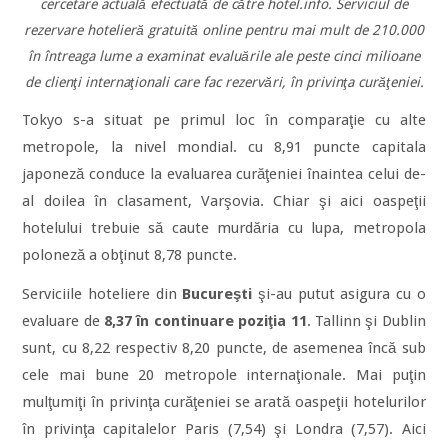
cercetare actuală efectuată de către hotel.info. Serviciul de
rezervare hotelieră gratuită online pentru mai mult de 210.000
în întreaga lume a examinat evaluările ale peste cinci milioane
de clienţi internaţionali care fac rezervări, în privinţa curăţeniei.
Tokyo s-a situat pe primul loc în comparaţie cu alte
metropole, la nivel mondial. cu 8,91 puncte capitala
japoneză conduce la evaluarea curăţeniei înaintea celui de-
al doilea în clasament, Varşovia. Chiar şi aici oaspeţii
hotelului trebuie să caute murdăria cu lupa, metropola
poloneză a obţinut 8,78 puncte.
Serviciile hoteliere din
Bucureşti
şi-au putut asigura cu o
evaluare de
8,37 în continuare poziţia 11
. Tallinn şi Dublin
sunt, cu 8,22 respectiv 8,20 puncte, de asemenea încă sub
cele mai bune 20 metropole internaţionale. Mai puţin
mulţumiţi în privinţa curăţeniei se arată oaspeţii hotelurilor
în privinţa capitalelor Paris (7,54) şi Londra (7,57). Aici