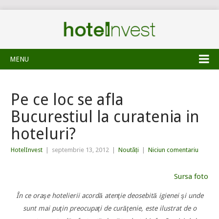
MENU
Pe ce loc se afla
Bucurestiul la curatenia in
hoteluri?
HotelInvest
|
septembrie 13, 2012
|
Noutăți
|
Niciun comentariu
Sursa foto
În ce oraşe hotelierii acordă atenţie deosebită igienei şi unde
sunt mai puţin preocupaţi de curăţenie, este ilustrat de o