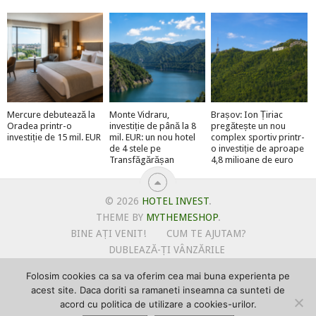
Mercure debutează la
Monte Vidraru,
Brașov: Ion Țiriac
Oradea printr-o
investiție de până la 8
pregătește un nou
investiție de 15 mil. EUR
mil. EUR: un nou hotel
complex sportiv printr-
de 4 stele pe
o investiție de aproape
Transfăgărășan
4,8 milioane de euro
© 2026
HOTEL INVEST
.
THEME BY
MYTHEMESHOP
.
BINE AȚI VENIT!
CUM TE AJUTAM?
DUBLEAZĂ-ȚI VÂNZĂRILE
OFERTE PENTRU ȘANTIERUL TĂU
Folosim cookies ca sa va oferim cea mai buna experienta pe
POLITICA DE UTILIZARE COOKIE-URI
acest site. Daca doriti sa ramaneti inseamna ca sunteti de
PRIMEȘTI GRATUIT MEGA-CADOURI LA ABONARE
acord cu politica de utilizare a cookies-urilor.
PROMOVEAZĂ-TE PE HOTELINVEST
PSPDCP