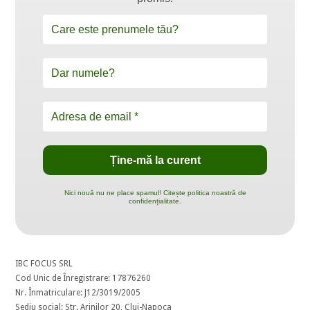
Nici nouă nu ne place spamul! Citește politica noastră de
confidențialitate.
IBC FOCUS SRL
Cod Unic de Înregistrare: 17876260
Nr. Înmatriculare: J12/3019/2005
Sediu social: Str. Arinilor 20, Cluj-Napoca