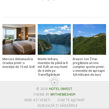
Mercure debutează la
Monte Vidraru,
Brașov: Ion Țiriac
Oradea printr-o
investiție de până la 8
pregătește un nou
investiție de 15 mil. EUR
mil. EUR: un nou hotel
complex sportiv printr-
de 4 stele pe
o investiție de aproape
Transfăgărășan
4,8 milioane de euro
© 2026
HOTEL INVEST
.
THEME BY
MYTHEMESHOP
.
BINE AȚI VENIT!
CUM TE AJUTAM?
DUBLEAZĂ-ȚI VÂNZĂRILE