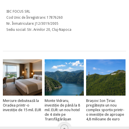
IBC FOCUS SRL
Cod Unic de Înregistrare: 17876260
Nr. Înmatriculare: J12/3019/2005
Sediu social: Str. Arinilor 20, Cluj-Napoca
Mercure debutează la
Monte Vidraru,
Brașov: Ion Țiriac
Oradea printr-o
investiție de până la 8
pregătește un nou
investiție de 15 mil. EUR
mil. EUR: un nou hotel
complex sportiv printr-
de 4 stele pe
o investiție de aproape
Transfăgărășan
4,8 milioane de euro