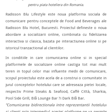
pentru piata hoteliera din Romania.
Radisson Blu Lifestyle este noua platforma sociala de
comunicare pentru conceptele de Food and Beverages ale
Radisson Blu Hotel, Bucuresti. Proiectul defineste o noua
abordare a socializarii online, combinata cu fidelizarea
interactiva si clasica, bazata pe interactiunea online si pe
istoricul tranzactional al clientilor.
In conditiile in care comunicarea online si in special
platformele de socializare online castiga tot mai mult
teren in topul celor mai influente medii de comunicare,
scopul proiectului este acela de a construi o comunitate in
jurul conceptelor hotelului care se adreseaza pietei locale,
respectiv Prime Steaks & Seafood, Caffé Città, Sharkia,
Pool Side Grill, Blå Lounge Bar ?i Dark Blå Bar.
”Comunicarea bidirectionala intre reprezentantii hotelului
si clienti prin intermediul acestei platforme ne va permite