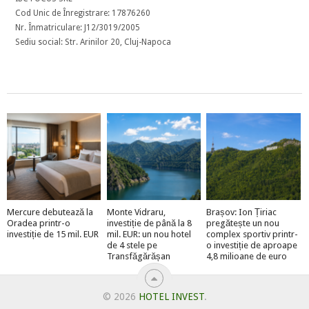
Cod Unic de Înregistrare: 17876260
Nr. Înmatriculare: J12/3019/2005
Sediu social: Str. Arinilor 20, Cluj-Napoca
Mercure debutează la
Monte Vidraru,
Brașov: Ion Țiriac
Oradea printr-o
investiție de până la 8
pregătește un nou
investiție de 15 mil. EUR
mil. EUR: un nou hotel
complex sportiv printr-
de 4 stele pe
o investiție de aproape
Transfăgărășan
4,8 milioane de euro
© 2026
HOTEL INVEST
.