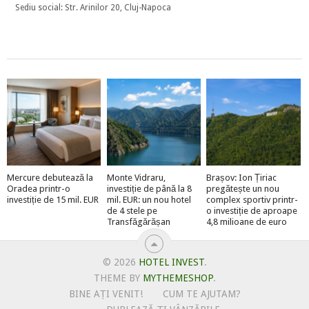
Sediu social: Str. Arinilor 20, Cluj-Napoca
Mercure debutează la
Monte Vidraru,
Brașov: Ion Țiriac
Oradea printr-o
investiție de până la 8
pregătește un nou
investiție de 15 mil. EUR
mil. EUR: un nou hotel
complex sportiv printr-
de 4 stele pe
o investiție de aproape
Transfăgărășan
4,8 milioane de euro
© 2026
HOTEL INVEST
.
THEME BY
MYTHEMESHOP
.
BINE AȚI VENIT!
CUM TE AJUTAM?