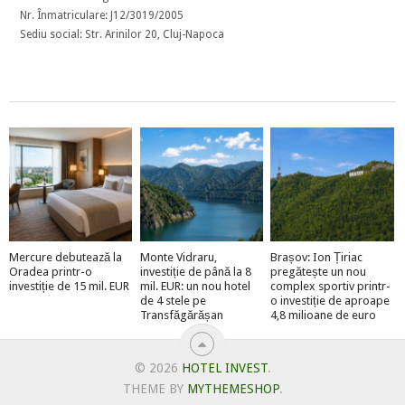
Nr. Înmatriculare: J12/3019/2005
Sediu social: Str. Arinilor 20, Cluj-Napoca
Mercure debutează la
Monte Vidraru,
Brașov: Ion Țiriac
Oradea printr-o
investiție de până la 8
pregătește un nou
investiție de 15 mil. EUR
mil. EUR: un nou hotel
complex sportiv printr-
de 4 stele pe
o investiție de aproape
Transfăgărășan
4,8 milioane de euro
© 2026
HOTEL INVEST
.
THEME BY
MYTHEMESHOP
.