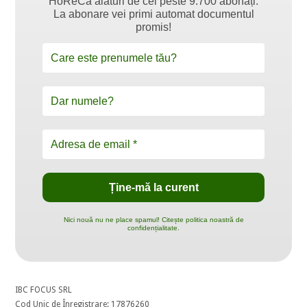
HoReCa alături de cei peste 9.700 abonați.
La abonare vei primi automat documentul
promis!
Nici nouă nu ne place spamul! Citește politica noastră de
confidențialitate.
IBC FOCUS SRL
Cod Unic de Înregistrare: 17876260