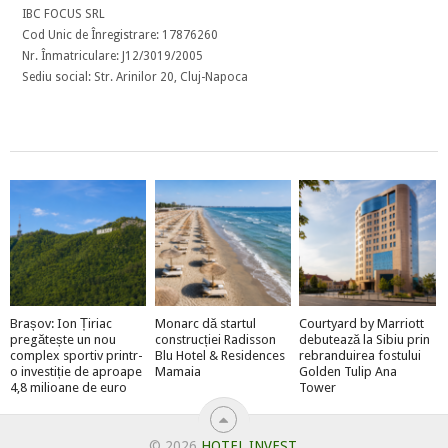
IBC FOCUS SRL
Cod Unic de Înregistrare: 17876260
Nr. Înmatriculare: J12/3019/2005
Sediu social: Str. Arinilor 20, Cluj-Napoca
Brașov: Ion Țiriac
Monarc dă startul
Courtyard by Marriott
pregătește un nou
construcției Radisson
debutează la Sibiu prin
complex sportiv printr-
Blu Hotel & Residences
rebranduirea fostului
o investiție de aproape
Mamaia
Golden Tulip Ana
4,8 milioane de euro
Tower
© 2026
HOTEL INVEST
.