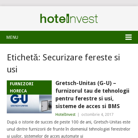
MENU
Etichetă:
Securizare fereste si
usi
Gretsch-Unitas (G-U) –
FURNIZORI
furnizorul tau de tehnologii
HORECA
pentru ferestre si usi,
sisteme de acces si BMS
HotelInvest
|
octombrie 4, 2017
După o istorie de succes de peste 100 de ani, Gretsch­-Unitas este
unul dintre fur­nizorii de frunte în domeniul tehno­logiei fere­strelor
și ușilor, sis­temelor de acces automate și