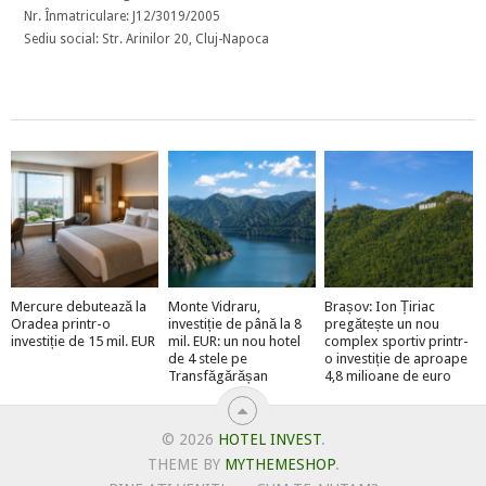
Nr. Înmatriculare: J12/3019/2005
Sediu social: Str. Arinilor 20, Cluj-Napoca
Mercure debutează la
Monte Vidraru,
Brașov: Ion Țiriac
Oradea printr-o
investiție de până la 8
pregătește un nou
investiție de 15 mil. EUR
mil. EUR: un nou hotel
complex sportiv printr-
de 4 stele pe
o investiție de aproape
Transfăgărășan
4,8 milioane de euro
© 2026
HOTEL INVEST
.
THEME BY
MYTHEMESHOP
.