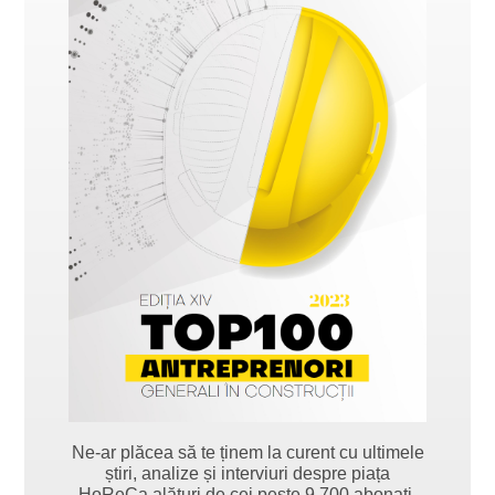
Ne-ar plăcea să te ținem la curent cu ultimele
știri, analize și interviuri despre piața
HoReCa alături de cei peste 9.700 abonați.